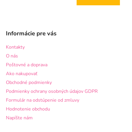
Z
á
Informácie pre vás
p
ä
Kontakty
t
O nás
i
Poštovné a doprava
e
Ako nakupovať
Obchodné podmienky
Podmienky ochrany osobných údajov GDPR
Formulár na odstúpenie od zmluvy
Hodnotenie obchodu
Napíšte nám