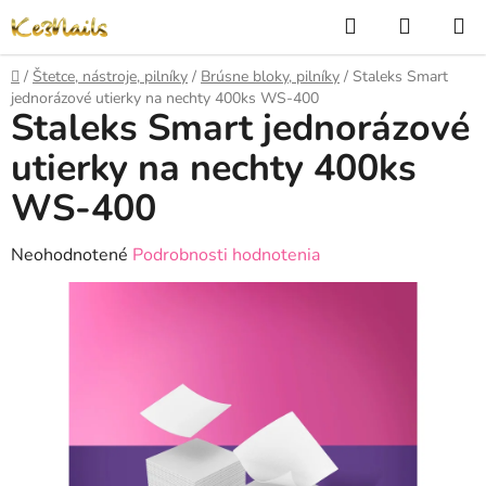
Prejsť
Hľadať
NÁKUP
na
KOŠÍK
obsah
Domov
/
Štetce, nástroje, pilníky
/
Brúsne bloky, pilníky
/
Staleks Smart
jednorázové utierky na nechty 400ks WS-400
Staleks Smart jednorázové
utierky na nechty 400ks
WS-400
Priemerné
Neohodnotené
Podrobnosti hodnotenia
hodnotenie
produktu
je
0,0
z
5
hviezdičiek.