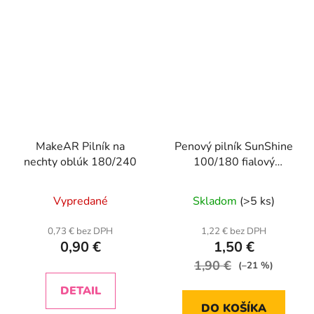
MakeAR Pilník na
Penový pilník SunShine
nechty oblúk 180/240
100/180 fialový
diamant
Vypredané
Skladom
(>5 ks)
0,73 € bez DPH
1,22 € bez DPH
0,90 €
1,50 €
1,90 €
(–21 %)
DETAIL
DO KOŠÍKA