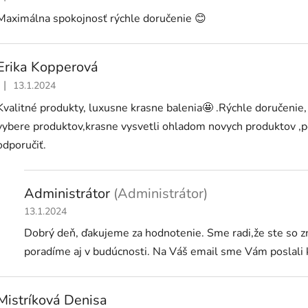
Hodnotenie obchodu je 5 z 5 hviezdičiek.
Maximálna spokojnosť rýchle doručenie 😊
Erika Kopperová
|
13.1.2024
Hodnotenie obchodu je 5 z 5 hviezdičiek.
Kvalitné produkty, luxusne krasne balenia🤩 .Rýchle doručenie,
vybere produktov,krasne vysvetli ohladom novych produktov ,p
odporučiť.
Administrátor
(Administrátor)
13.1.2024
Dobrý deň, ďakujeme za hodnotenie. Sme radi,že ste so 
poradíme aj v budúcnosti. Na Váš email sme Vám poslali 
Mistríková Denisa