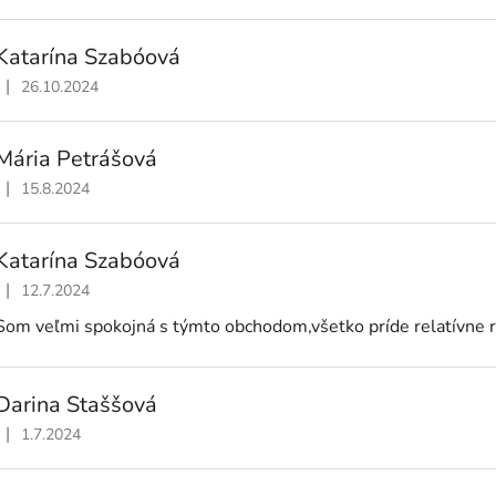
Katarína Szabóová
|
26.10.2024
Hodnotenie obchodu je 5 z 5 hviezdičiek.
Mária Petrášová
|
15.8.2024
Hodnotenie obchodu je 5 z 5 hviezdičiek.
Katarína Szabóová
|
12.7.2024
Hodnotenie obchodu je 5 z 5 hviezdičiek.
Som veľmi spokojná s týmto obchodom,všetko príde relatívne 
Darina Staššová
|
1.7.2024
Hodnotenie obchodu je 5 z 5 hviezdičiek.