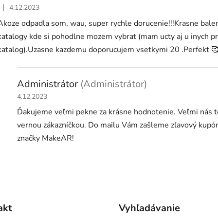
|
4.12.2023
Hodnotenie obchodu je 5 z 5 hviezdičiek.
Akoze odpadla som, wau, super rychle dorucenie!!!Krasne baleni
katalogy kde si pohodlne mozem vybrat (mam ucty aj u inych pr
katalog).Uzasne kazdemu doporucujem vsetkymi 20 .Perfekt 
Administrátor
(Administrátor)
4.12.2023
Ďakujeme veľmi pekne za krásne hodnotenie. Veľmi nás te
vernou zákazníčkou. Do mailu Vám zašleme zľavový kupón 
značky MakeAR!
O
v
l
á
d
akt
Vyhľadávanie
a