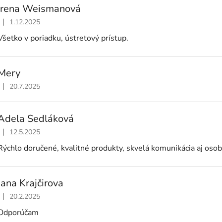
Irena Weismanová
|
1.12.2025
Hodnotenie obchodu je 5 z 5 hviezdičiek.
Všetko v poriadku, ústretový prístup.
Mery
|
20.7.2025
Hodnotenie obchodu je 5 z 5 hviezdičiek.
Adela Sedláková
|
12.5.2025
Hodnotenie obchodu je 5 z 5 hviezdičiek.
Rýchlo doručené, kvalitné produkty, skvelá komunikácia aj oso
Jana Krajčirova
|
20.2.2025
Hodnotenie obchodu je 5 z 5 hviezdičiek.
Odporúčam