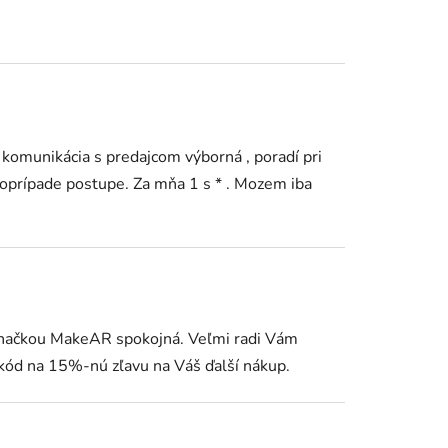
 komunikácia s predajcom výborná , poradí pri
oprípade postupe. Za mňa 1 s * . Mozem iba
značkou MakeAR spokojná. Veľmi radi Vám
kód na 15%-nú zľavu na Váš ďalší nákup.