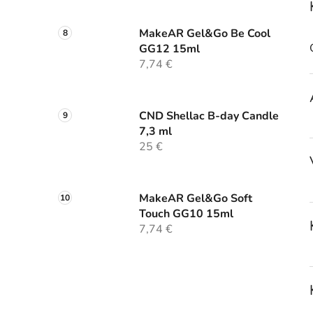
MakeAR Gel&Go Be Cool
GG12 15ml
7,74 €
CND Shellac B-day Candle
7,3 ml
25 €
MakeAR Gel&Go Soft
Touch GG10 15ml
7,74 €