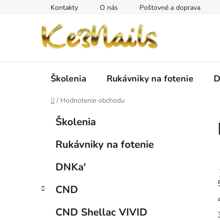
Prejsť
Kontakty
O nás
Poštovné a doprava
na
obsah
Školenia
Rukávniky na fotenie
D
Domov
/
Hodnotenie obchodu
B
K
Preskočiť
Školenia
a
kategórie
o
t
č
Rukávniky na fotenie
e
n
g
ý
DNKa'
ó
p
r
CND
i
a
e
n
CND Shellac VIVID
e