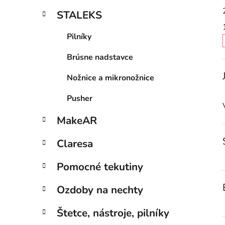
l
STALEKS
Pilníky
Brúsne nadstavce
Nožnice a mikronožnice
i
Pusher
MakeAR
Claresa
Pomocné tekutiny
Ozdoby na nechty
Štetce, nástroje, pilníky
í