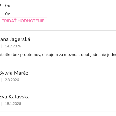
2
0x
1
0x
PRIDAŤ HODNOTENIE
V
ý
Jana Jagerská
p
|
14.7.2026
Hodnotenie obchodu je 5 z 5 hviezdičiek.
s
Vsetko bez problemov, dakujem za moznost doobjednanie jedne
h
o
Sylvia Maráz
d
|
n
2.3.2026
Hodnotenie obchodu je 5 z 5 hviezdičiek.
o
t
Eva Kalavska
e
|
15.1.2026
Hodnotenie obchodu je 5 z 5 hviezdičiek.
n