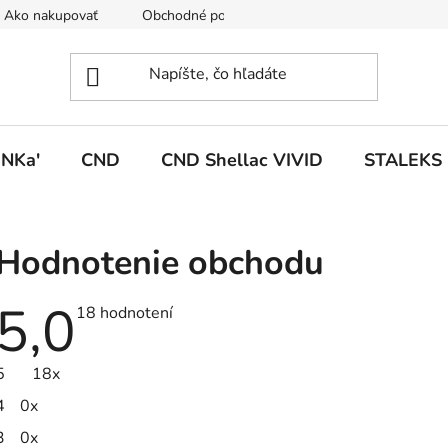
Ako nakupovať
Obchodné podmienky
Podmienky ochrany
NKa'
CND
CND Shellac VIVID
STALEKS
Hodnotenie obchodu
5,0
Priemerné
18 hodnotení
hodnotenie
obchodu
je
5
18x
5,0
z
4
0x
5
hviezdičiek.
3
0x