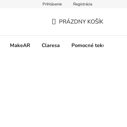
Prihlásenie
Registrácia
 osobných údajov GDPR
Formulár na odstúpenie od zmluvy
PRÁZDNY KOŠÍK
NÁKUPNÝ
KOŠÍK
MakeAR
Claresa
Pomocné tekutiny