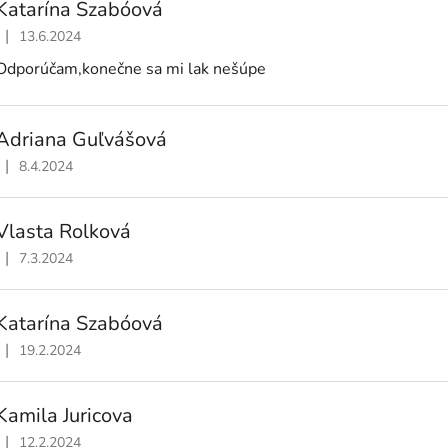
Katarína Szabóová
|
13.6.2024
Hodnotenie obchodu je 5 z 5 hviezdičiek.
Odporúčam,konečne sa mi lak nešúpe
Adriana Guľvášová
|
8.4.2024
Hodnotenie obchodu je 5 z 5 hviezdičiek.
Vlasta Rolková
|
7.3.2024
Hodnotenie obchodu je 5 z 5 hviezdičiek.
Katarína Szabóová
|
19.2.2024
Hodnotenie obchodu je 5 z 5 hviezdičiek.
Kamila Juricova
|
12.2.2024