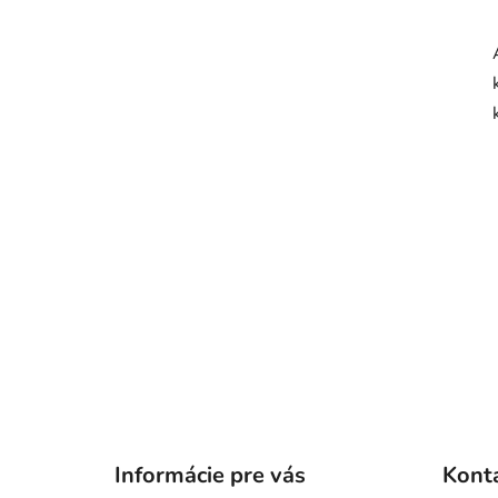
Z
á
Informácie pre vás
Kont
p