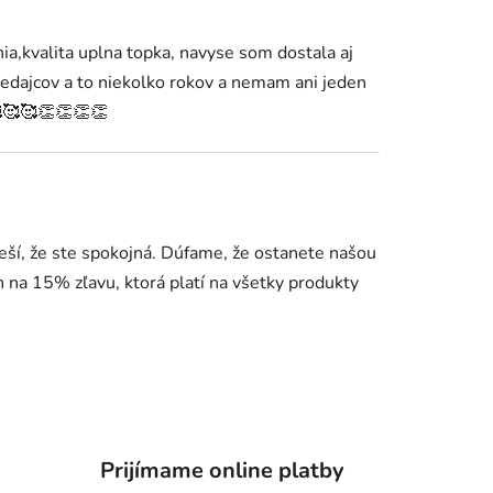
a,kvalita uplna topka, navyse som dostala aj
edajcov a to niekolko rokov a nemam ani jeden
🥰🥰👏👏👏👏
ší, že ste spokojná. Dúfame, že ostanete našou
na 15% zľavu, ktorá platí na všetky produkty
Prijímame online platby