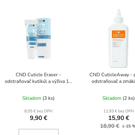
V
ý
p
s
p
r
o
d
CND Cuticle Eraser -
CND CuticleAway - 
u
odstraňovač kutikúl a výživa 15
odstraňovač a zmäk
k
ml
kožičky 177 ml
t
Skladom
(3 ks)
Skladom
(2 ks)
o
v
8,05 € bez DPH
12,93 € bez DPH
9,90 €
15,90 €
18,90 €
(–15 