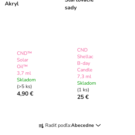
Akryl
sady
CND
CND™
Shellac
Solar
B-day
Oil™
Candle
3,7 ml
7,3 ml
Skladom
Skladom
(>5 ks)
(1 ks)
4,90 €
25 €
R
Radiť podľa:
Abecedne
a