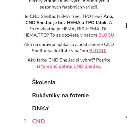
nechty vrátane klasických, moderných a
sezónnych farebných variácií.
Je CND Shellac HEMA free, TPO free?
Áno,
CND Shellac je bez HEMA a TPO látok.
A
čo to vlastne je HEMA, BIS-HEMA, DI-
HEMA,TPO? To sa dozviete v našom
BLOGU
Ako na správnu aplikáciu a odstránenie CND
Shellac sa dočítate v našom
BLOGU
.
Akú farbu CND Shellac si vybrať? Pozrite
si
farebnú paletu CND Shellac.
B
K
Preskočiť
Školenia
a
kategórie
o
t
č
Rukávniky na fotenie
e
n
g
ý
DNKa'
ó
p
r
CND
i
a