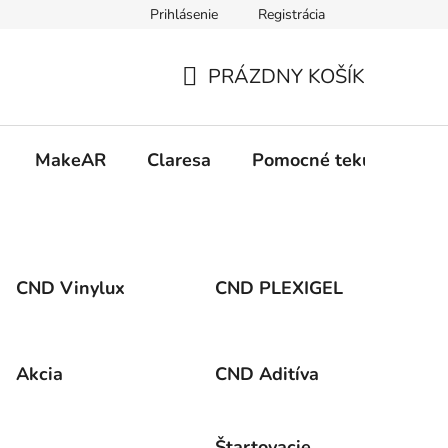
Prihlásenie
Registrácia
 osobných údajov GDPR
Formulár na odstúpenie od zmluvy
PRÁZDNY KOŠÍK
NÁKUPNÝ
KOŠÍK
MakeAR
Claresa
Pomocné tekutiny
CND Vinylux
CND PLEXIGEL
Akcia
CND Aditíva
Štartovacie