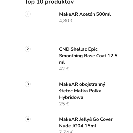
Top 10 produktov
MakeAR Acetón 500ml
4,80 €
CND Shellac Epic
Smoothing Base Coat 12,5
ml
42 €
MakeAR obojstranný
štetec Matka Polka
Hybridowa
25 €
MakeAR Jelly&Go Cover
Nude JG04 15ml
7,74 €