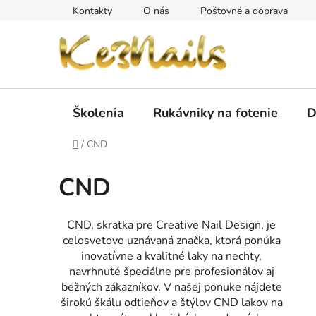
Prejsť
Kontakty
O nás
Poštovné a doprava
na
obsah
Školenia
Rukávniky na fotenie
D
Domov
/
CND
CND
CND, skratka pre Creative Nail Design, je
celosvetovo uznávaná značka, ktorá ponúka
inovatívne a kvalitné laky na nechty,
navrhnuté špeciálne pre profesionálov aj
bežných zákazníkov. V našej ponuke nájdete
širokú škálu odtieňov a štýlov CND lakov na