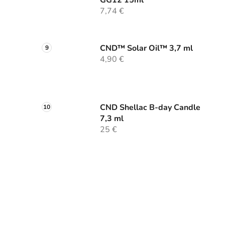
7,74 €
CND™ Solar Oil™ 3,7 ml
4,90 €
CND Shellac B-day Candle
7,3 ml
25 €