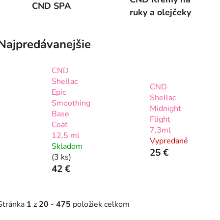
CND SPA
ruky a olejčeky
Najpredávanejšie
CND
Shellac
CND
Epic
Shellac
Smoothing
Midnight
Base
Flight
Coat
7,3ml
12,5 ml
Vypredané
Skladom
25 €
(3 ks)
42 €
Stránka
1
z
20
-
475
položiek celkom