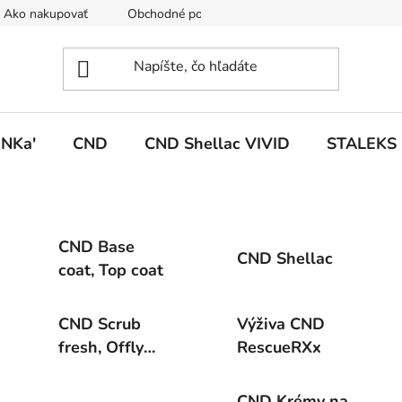
Ako nakupovať
Obchodné podmienky
Podmienky ochrany
NKa'
CND
CND Shellac VIVID
STALEKS
CND Base
CND Shellac
coat, Top coat
CND Scrub
Výživa CND
fresh, Offly
RescueRXx
fast
CND Krémy na