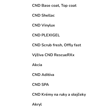
e
n
CND Base coat, Top coat
e
l
CND Shellac
i
CND Vinylux
CND PLEXIGEL
CND Scrub fresh, Offly fast
Výživa CND RescueRXx
Akcia
CND Aditíva
CND SPA
CND Krémy na ruky a olejčeky
Akryl