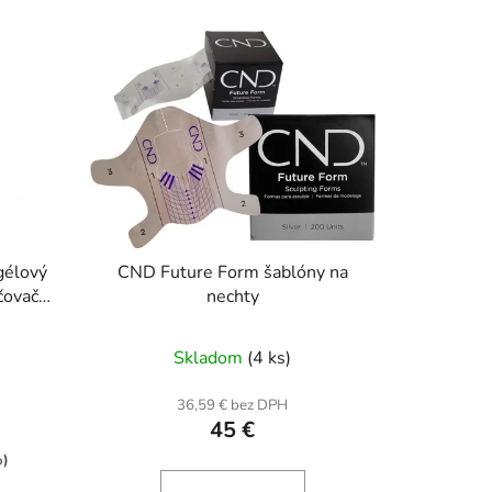
d
e
n
i
e
p
r
o
d
u
gélový
CND Future Form šablóny na
k
čovač
nechty
t
o
Skladom
(4 ks)
v
36,59 € bez DPH
45 €
%)