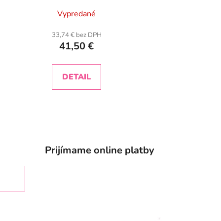
Priemerné
Vypredané
hodnotenie
produktu
33,74 € bez DPH
41,50 €
je
5,0
z
DETAIL
5
hviezdičiek.
Prijímame online platby