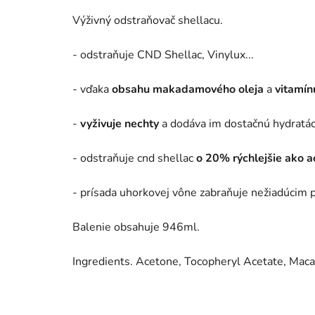
Výživný odstraňovač shellacu.
- odstraňuje CND Shellac, Vinylux...
- vďaka
obsahu makadamového oleja
a
vitamín
-
vyživuje nechty
a dodáva im dostačnú hydratác
- odstraňuje cnd shellac
o 20% rýchlejšie ako a
- prísada uhorkovej vône zabraňuje nežiadúcim
Balenie obsahuje 946ml.
Ingredients. Acetone, Tocopheryl Acetate, Macad