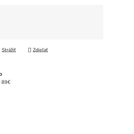
Strážiť
Zdieľať
o
d 89€