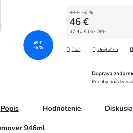
z
5
49 €
–6 %
46 €
hviezdičiek.
37,40 € bez DPH
Jednotková cena:
49 €
–6 %
Tlač
Opýtať sa
Doprava zadarm
Pre objednávky na
Popis
Hodnotenie
Diskusia
Remover 946ml