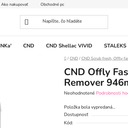
Ako nakupovať
Obchodné podmienky
Podmienky ochrany
NKa'
CND
CND Shellac VIVID
STALEKS
Domov
/
CND
/
CND Scrub fresh, Offly fa
CND Offly Fas
Remover 946
Priemerné
Neohodnotené
Podrobnosti ho
hodnotenie
Položka bola vypredaná…
produktu
Dostupnosť
je
Kód:
0,0