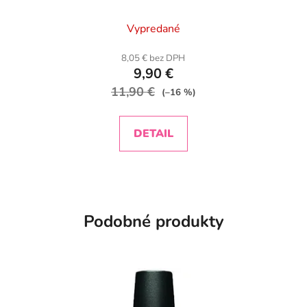
Priemerné
Vypredané
hodnotenie
produktu
8,05 € bez DPH
9,90 €
je
11,90 €
5,0
(–16 %)
z
5
DETAIL
hviezdičiek.
Podobné produkty