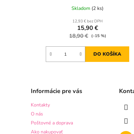
Skladom
(2 ks)
12,93 € bez DPH
15,90 €
18,90 €
(–15 %)
DO KOŠÍKA
Z
á
Informácie pre vás
Kont
p
ä
Kontakty
t
O nás
i
Poštovné a doprava
e
Ako nakupovať