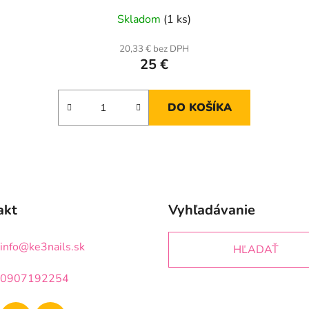
Skladom
(1 ks)
20,33 € bez DPH
25 €
DO KOŠÍKA
akt
Vyhľadávanie
info
@
ke3nails.sk
HĽADAŤ
0907192254