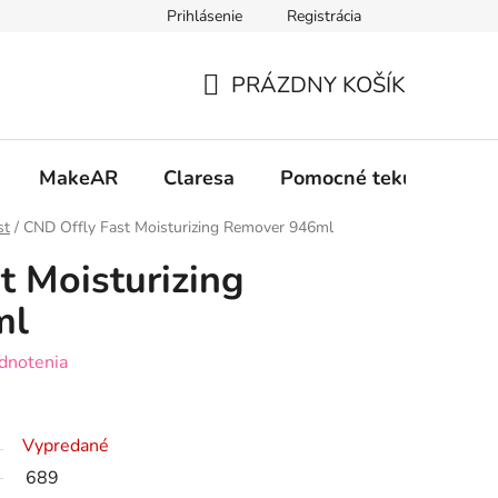
Prihlásenie
Registrácia
 osobných údajov GDPR
Formulár na odstúpenie od zmluvy
PRÁZDNY KOŠÍK
NÁKUPNÝ
KOŠÍK
MakeAR
Claresa
Pomocné tekutiny
st
/
CND Offly Fast Moisturizing Remover 946ml
t Moisturizing
ml
dnotenia
Vypredané
689