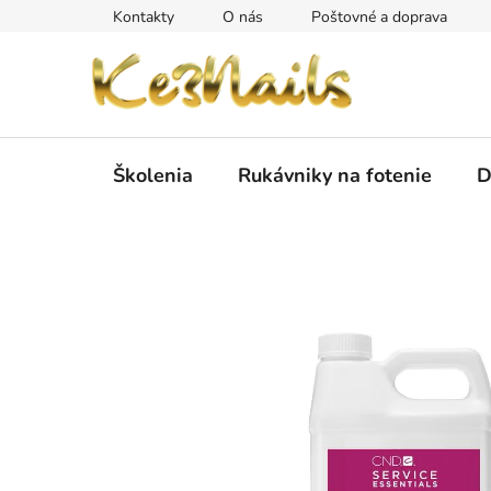
Prejsť
Kontakty
O nás
Poštovné a doprava
na
obsah
Školenia
Rukávniky na fotenie
D