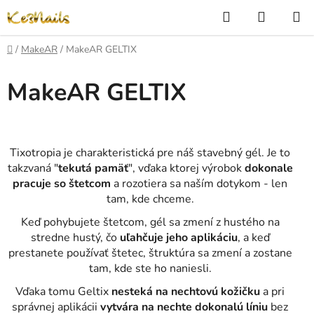
Prejsť
Hľadať
NÁKUP
na
KOŠÍK
obsah
Domov
/
MakeAR
/
MakeAR GELTIX
MakeAR GELTIX
Tixotropia je charakteristická pre náš stavebný gél. Je to
takzvaná "
tekutá pamäť
", vďaka ktorej výrobok
dokonale
pracuje so štetcom
a rozotiera sa naším dotykom - len
tam, kde chceme.
Keď pohybujete štetcom, gél sa zmení z hustého na
stredne hustý, čo
uľahčuje jeho aplikáciu
, a keď
prestanete používať štetec, štruktúra sa zmení a zostane
tam, kde ste ho naniesli.
Vďaka tomu Geltix
nesteká na nechtovú kožičku
a pri
správnej aplikácii
vytvára na nechte dokonalú líniu
bez