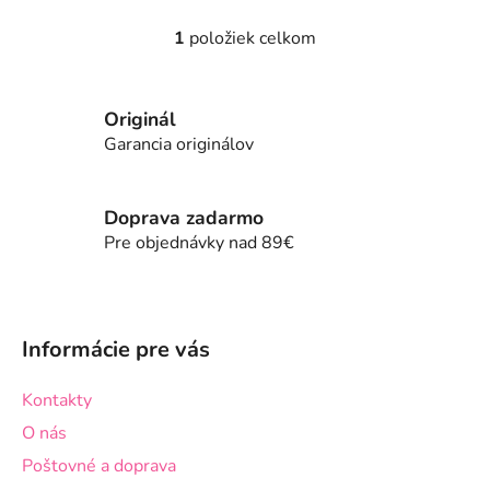
1
položiek celkom
O
v
l
Originál
á
d
Garancia originálov
a
c
i
Doprava zadarmo
e
Pre objednávky nad 89€
p
r
Z
v
á
k
Informácie pre vás
p
y
v
ä
Kontakty
ý
t
p
O nás
i
i
Poštovné a doprava
e
s