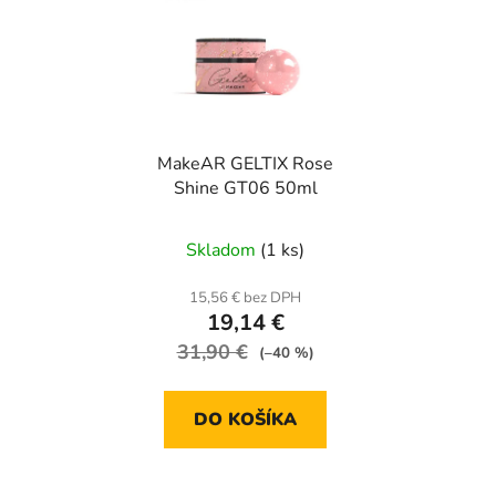
p
p
r
i
o
s
d
p
u
r
k
MakeAR GELTIX Rose
o
t
Shine GT06 50ml
d
o
u
v
Skladom
(1 ks)
k
t
15,56 € bez DPH
o
19,14 €
v
31,90 €
(–40 %)
DO KOŠÍKA