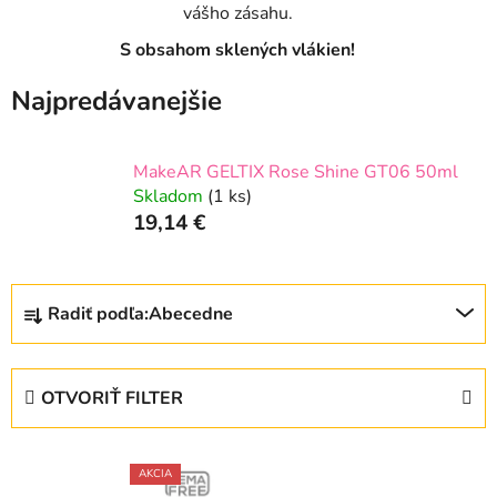
vášho zásahu.
S obsahom sklených vlákien!
Najpredávanejšie
MakeAR GELTIX Rose Shine GT06 50ml
Skladom
(1 ks)
19,14 €
R
Radiť podľa:
Abecedne
a
d
e
OTVORIŤ FILTER
n
i
V
e
AKCIA
ý