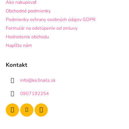
Ako nakupovať
u
Obchodné podmienky
Podmienky ochrany osobných údajov GDPR
Formulár na odstúpenie od zmluvy
Hodnotenie obchodu
Napíšte nám
Kontakt
info
@
ke3nails.sk
0907192254