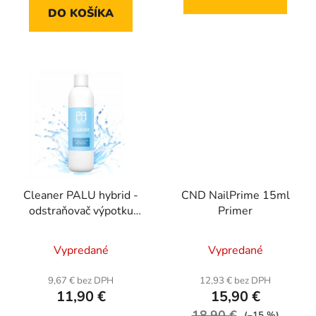
DO KOŠÍKA
Cleaner PALU hybrid -
CND NailPrime 15ml
odstraňovač výpotku
Primer
1000ml
Vypredané
Vypredané
9,67 € bez DPH
12,93 € bez DPH
11,90 €
15,90 €
18,90 €
(–15 %)