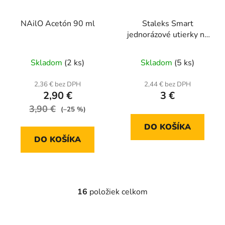
NAilO Acetón 90 ml
Staleks Smart
jednorázové utierky na
nechty 400ks WS-400
Skladom
(2 ks)
Skladom
(5 ks)
2,36 € bez DPH
2,44 € bez DPH
2,90 €
3 €
3,90 €
(–25 %)
DO KOŠÍKA
DO KOŠÍKA
16
položiek celkom
O
v
l