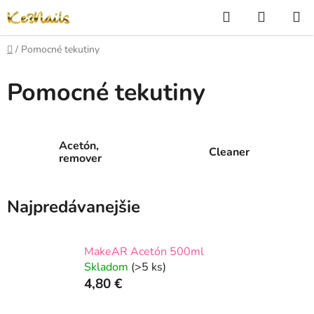
Prejsť
Hľadať
NÁKUP
na
KOŠÍK
obsah
Domov
/
Pomocné tekutiny
Pomocné tekutiny
Acetón,
Cleaner
remover
Najpredávanejšie
MakeAR Acetón 500ml
Skladom
(>5 ks)
4,80 €