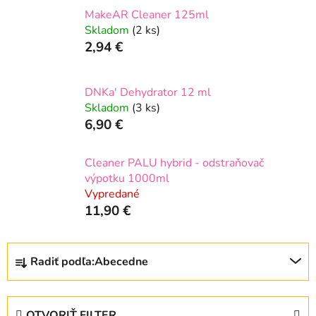
MakeAR Cleaner 125ml
Skladom
(2 ks)
2,94 €
DNKa' Dehydrator 12 ml
Skladom
(3 ks)
6,90 €
Cleaner PALU hybrid - odstraňovač
výpotku 1000ml
Vypredané
11,90 €
R
Radiť podľa:
Abecedne
a
d
e
OTVORIŤ FILTER