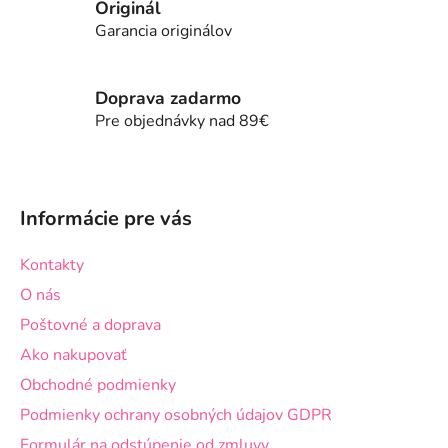
Originál
á
d
Garancia originálov
a
c
i
Doprava zadarmo
e
Pre objednávky nad 89€
p
r
Z
v
á
k
Informácie pre vás
p
y
v
ä
Kontakty
ý
t
p
O nás
i
i
Poštovné a doprava
e
s
Ako nakupovať
u
Obchodné podmienky
Podmienky ochrany osobných údajov GDPR
Formulár na odstúpenie od zmluvy