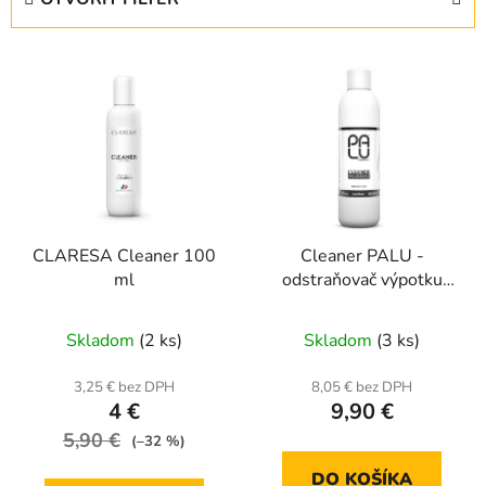
n
i
V
e
ý
p
p
r
i
o
s
d
p
u
r
k
CLARESA Cleaner 100
Cleaner PALU -
o
t
ml
odstraňovač výpotku
d
o
1000ml
u
v
Skladom
(2 ks)
Skladom
(3 ks)
k
t
3,25 € bez DPH
8,05 € bez DPH
o
4 €
9,90 €
v
5,90 €
(–32 %)
DO KOŠÍKA