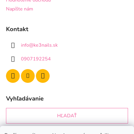
Napíšte nám
Kontakt
info
@
ke3nails.sk
0907192254
Vyhľadávanie
HĽADAŤ