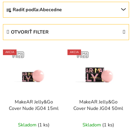
R
Radiť podľa:
Abecedne
a
d
e
OTVORIŤ FILTER
n
i
V
e
AKCIA
AKCIA
ý
p
p
r
i
o
s
d
p
u
r
k
MakeAR Jelly&Go
MakeAR Jelly&Go
o
t
Cover Nude JG04 15ml
Cover Nude JG04 50ml
d
o
u
v
Skladom
(1 ks)
Skladom
(1 ks)
k