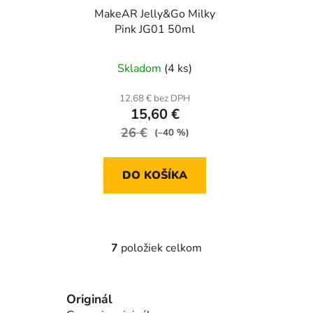
MakeAR Jelly&Go Milky
Pink JG01 50ml
Skladom
(4 ks)
12,68 € bez DPH
15,60 €
26 €
(–40 %)
DO KOŠÍKA
7
položiek celkom
O
v
l
Originál
á