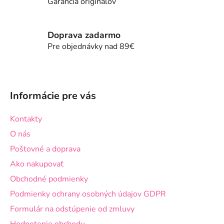
d
Garancia originálov
a
c
i
Doprava zadarmo
e
Pre objednávky nad 89€
p
r
Z
v
á
k
Informácie pre vás
p
y
v
ä
Kontakty
ý
t
p
O nás
i
i
Poštovné a doprava
e
s
Ako nakupovať
u
Obchodné podmienky
Podmienky ochrany osobných údajov GDPR
Formulár na odstúpenie od zmluvy
Hodnotenie obchodu