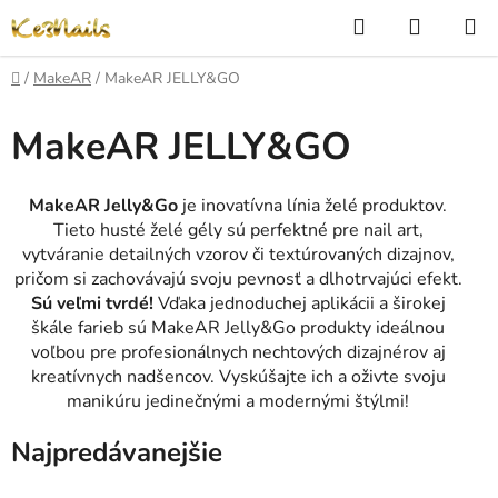
Prejsť
Hľadať
NÁKUP
na
KOŠÍK
obsah
Domov
/
MakeAR
/
MakeAR JELLY&GO
MakeAR JELLY&GO
MakeAR Jelly&Go
je inovatívna línia želé produktov.
Tieto husté želé gély sú perfektné pre nail art,
vytváranie detailných vzorov či textúrovaných dizajnov,
pričom si zachovávajú svoju pevnosť a dlhotrvajúci efekt.
Sú veľmi tvrdé!
Vďaka jednoduchej aplikácii a širokej
škále farieb sú MakeAR Jelly&Go produkty ideálnou
voľbou pre profesionálnych nechtových dizajnérov aj
kreatívnych nadšencov. Vyskúšajte ich a oživte svoju
manikúru jedinečnými a modernými štýlmi!
Najpredávanejšie