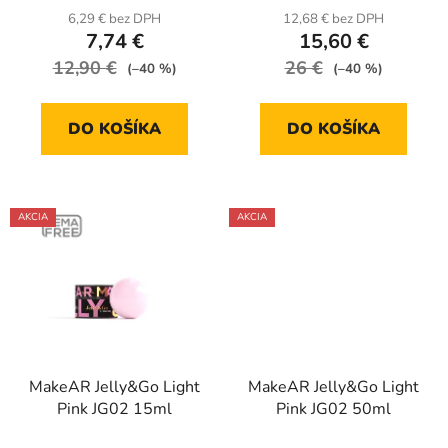
t
6,29 € bez DPH
12,68 € bez DPH
o
7,74 €
15,60 €
v
12,90 €
26 €
(–40 %)
(–40 %)
DO KOŠÍKA
DO KOŠÍKA
AKCIA
AKCIA
MakeAR Jelly&Go Light
MakeAR Jelly&Go Light
Pink JG02 15ml
Pink JG02 50ml