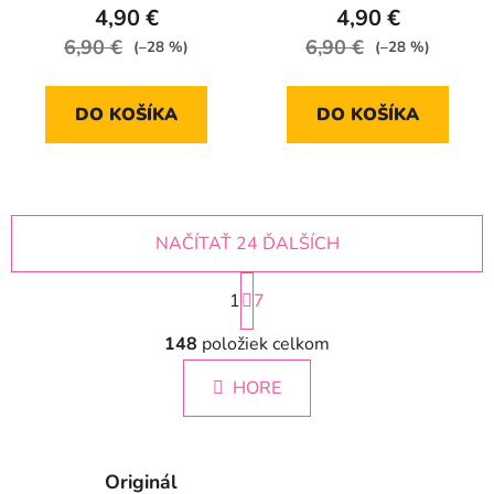
4,90 €
4,90 €
6,90 €
6,90 €
(–28 %)
(–28 %)
DO KOŠÍKA
DO KOŠÍKA
NAČÍTAŤ 24 ĎALŠÍCH
S
1
t
7
r
O
á
148
položiek celkom
v
n
l
k
HORE
á
o
d
v
a
a
c
n
Originál
i