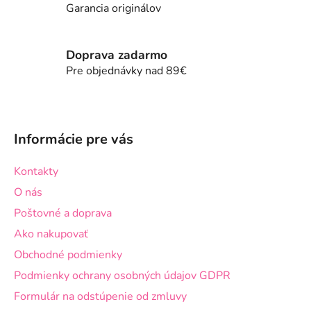
i
Garancia originálov
e
e
p
r
Doprava zadarmo
v
Pre objednávky nad 89€
k
y
v
Z
ý
á
p
Informácie pre vás
p
i
ä
s
Kontakty
t
u
O nás
i
Poštovné a doprava
e
Ako nakupovať
Obchodné podmienky
Podmienky ochrany osobných údajov GDPR
Formulár na odstúpenie od zmluvy