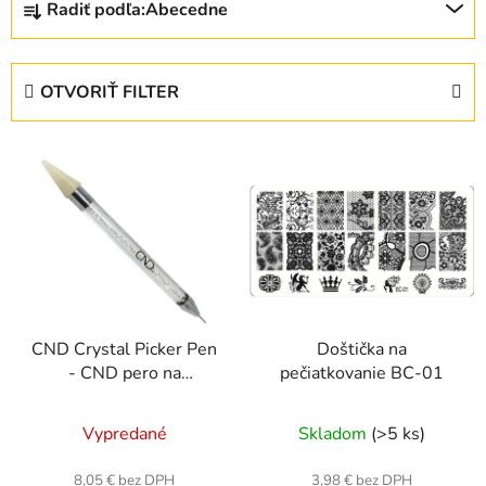
Radiť podľa:
Abecedne
a
d
e
OTVORIŤ FILTER
n
i
V
e
ý
p
p
r
i
o
s
d
p
u
r
k
CND Crystal Picker Pen
Doštička na
o
t
- CND pero na
pečiatkovanie BC-01
d
o
naberanie kamienkov
u
v
Vypredané
Skladom
(>5 ks)
k
t
8,05 € bez DPH
3,98 € bez DPH