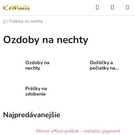
Prejsť
Hľadať
NÁKUP
na
KOŠÍK
obsah
Domov
/
Ozdoby na nechty
Ozdoby na nechty
Ozdoby na
Doštičky a
nechty
pečiatky na
nechty
Prášky na
zdobenie
Najpredávanejšie
Mirror effect prášok - metallic pigment