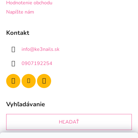
Hodnotenie obchodu
Napíšte nám
Kontakt
info
@
ke3nails.sk
0907192254
Vyhľadávanie
HĽADAŤ