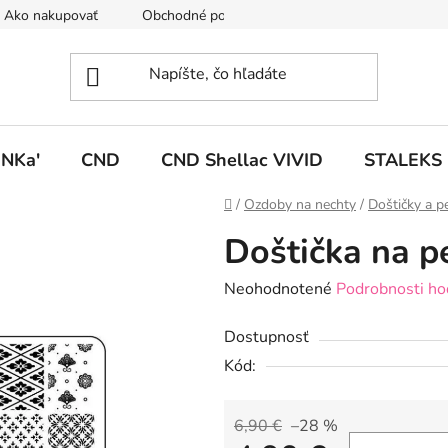
Ako nakupovať
Obchodné podmienky
Podmienky ochrany
NKa'
CND
CND Shellac VIVID
STALEKS
Domov
/
Ozdoby na nechty
/
Doštičky a p
Doštička na p
Priemerné
Neohodnotené
Podrobnosti ho
hodnotenie
Dostupnosť
produktu
Kód:
je
0,0
z
6,90 €
–28 %