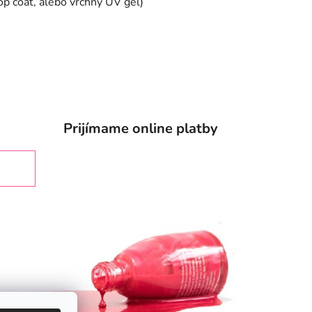
 coat, alebo vrchný UV gél)
Prijímame online platby