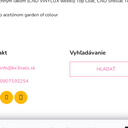
vrchným lakom (CND VINYLUX weekly Top Coat, CND Shellac Top
bo acetónom garden of colour
akt
Vyhľadávanie
info
@
ke3nails.sk
HĽADAŤ
0907192254