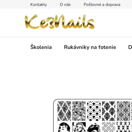
Prejsť
Kontakty
O nás
Poštovné a doprava
na
obsah
Školenia
Rukávniky na fotenie
D