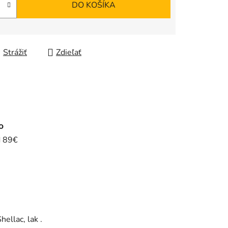
DO KOŠÍKA
Strážiť
Zdieľať
o
d 89€
ellac, lak .