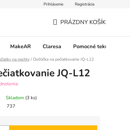
Prihlásenie
Registrácia
 osobných údajov GDPR
Formulár na odstúpenie od zmluvy
PRÁZDNY KOŠÍK
NÁKUPNÝ
KOŠÍK
MakeAR
Claresa
Pomocné tekutiny
ečiatky na nechty
/
Doštička na pečiatkovanie JQ-L12
ečiatkovanie JQ-L12
dnotenia
Skladom
(3 ks)
737