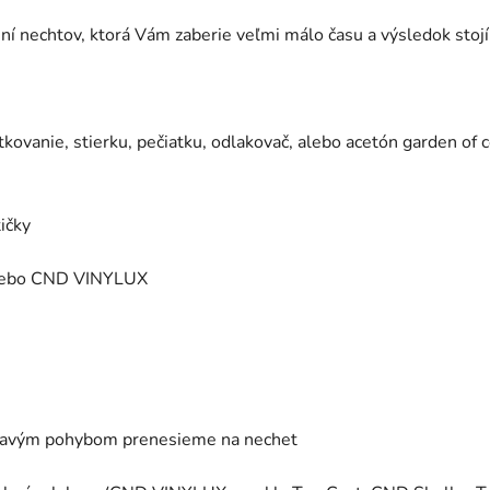
í nechtov, ktorá Vám zaberie veľmi málo času a výsledok stojí
tkovanie, stierku, pečiatku, odlakovač, alebo acetón garden of c
ičky
, alebo CND VINYLUX
olísavým pohybom prenesieme na nechet