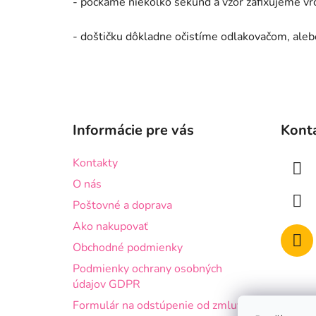
- počkáme niekoľko sekúnd a vzor zafixujeme 
- doštičku dôkladne očistíme odlakovačom, ale
Z
á
Informácie pre vás
Kont
p
ä
Kontakty
t
O nás
i
Poštovné a doprava
e
Ako nakupovať
Obchodné podmienky
Podmienky ochrany osobných
údajov GDPR
Formulár na odstúpenie od zmluvy