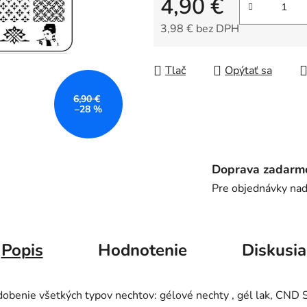
4,90 €
5
hviezdičiek.
3,98 € bez DPH
Jednotková cena:
Tlač
Opýtať sa
6,90 €
–28 %
Doprava zadarm
Pre objednávky na
Popis
Hodnotenie
Diskusia
obenie všetkých typov nechtov: gélové nechty , gél lak, CND Sh