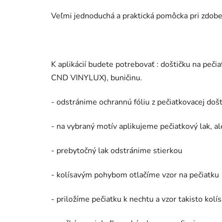
Veľmi jednoduchá a praktická pomôcka pri zdoben
K aplikácií budete potrebovať : doštičku na pečia
CND VINYLUX), buničinu.
- odstránime ochrannú fóliu z pečiatkovacej došt
- na vybraný motív aplikujeme pečiatkový lak
- prebytočný lak odstránime stierkou
- kolísavým pohybom otlačíme vzor na pečiatku
- priložíme pečiatku k nechtu a vzor takisto k