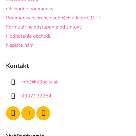
u
Obchodné podmienky
Podmienky ochrany osobných údajov GDPR
Formulár na odstúpenie od zmluvy
Hodnotenie obchodu
Napíšte nám
Kontakt
info
@
ke3nails.sk
0907192254