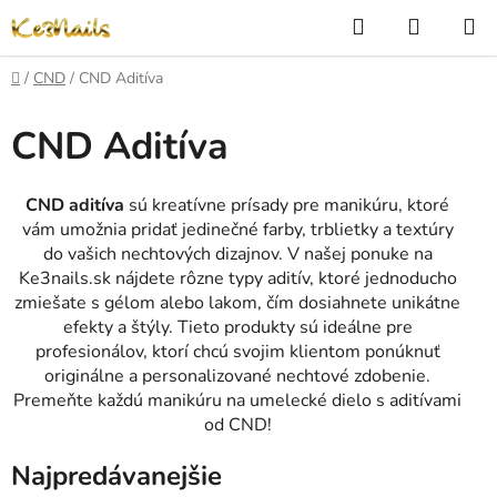
Prejsť
Hľadať
NÁKUP
na
KOŠÍK
obsah
Domov
/
CND
/
CND Aditíva
CND Aditíva
CND aditíva
sú kreatívne prísady pre manikúru, ktoré
vám umožnia pridať jedinečné farby, trblietky a textúry
do vašich nechtových dizajnov. V našej ponuke na
Ke3nails.sk nájdete rôzne typy aditív, ktoré jednoducho
zmiešate s gélom alebo lakom, čím dosiahnete unikátne
efekty a štýly. Tieto produkty sú ideálne pre
profesionálov, ktorí chcú svojim klientom ponúknuť
originálne a personalizované nechtové zdobenie.
Premeňte každú manikúru na umelecké dielo s aditívami
od CND!
Najpredávanejšie