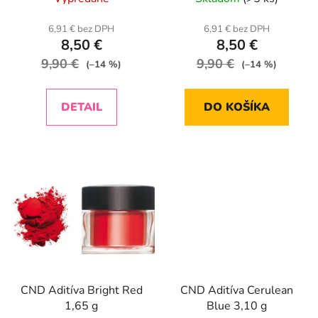
k
t
6,91 € bez DPH
6,91 € bez DPH
o
8,50 €
8,50 €
v
9,90 €
9,90 €
(–14 %)
(–14 %)
DETAIL
DO KOŠÍKA
CND Aditíva Bright Red
CND Aditíva Cerulean
1,65 g
Blue 3,10 g