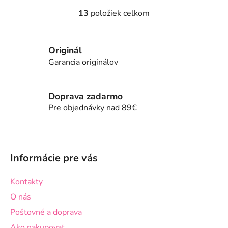
13
položiek celkom
O
v
l
Originál
á
d
Garancia originálov
a
c
i
Doprava zadarmo
e
Pre objednávky nad 89€
p
r
Z
v
á
k
Informácie pre vás
p
y
v
ä
Kontakty
ý
t
p
O nás
i
i
Poštovné a doprava
e
s
Ako nakupovať