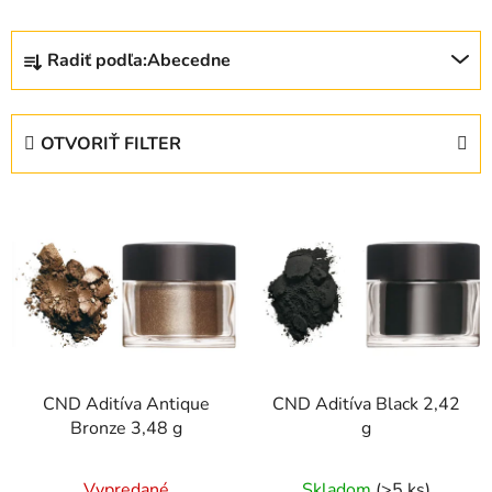
R
Radiť podľa:
Abecedne
a
d
e
OTVORIŤ FILTER
n
i
V
e
ý
p
p
r
i
o
s
d
p
u
r
k
CND Aditíva Antique
CND Aditíva Black 2,42
o
t
Bronze 3,48 g
g
d
o
u
v
Vypredané
Skladom
(>5 ks)