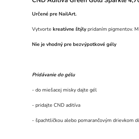
CND Aditíva Green Gold Sparkle 4,7
Určené pre NailArt.
Vytvorte
kreatívne štýly
pridaním pigmentov. Mo
Nie je vhodný pre bezvýpotkové gély
Pridávanie do gélu
- do miešacej misky dajte gél
- pridajte CND aditíva
- špachtličkou alebo pomarančovým drievkom d