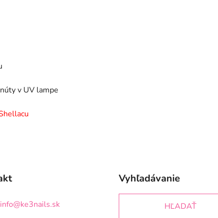
u
inúty v UV lampe
Shellacu
akt
Vyhľadávanie
info
@
ke3nails.sk
HĽADAŤ