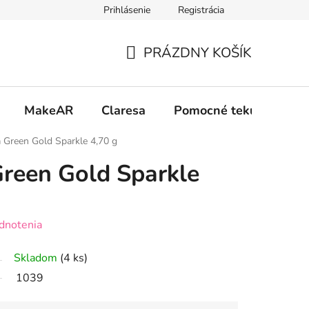
Prihlásenie
Registrácia
 osobných údajov GDPR
Formulár na odstúpenie od zmluvy
PRÁZDNY KOŠÍK
NÁKUPNÝ
KOŠÍK
MakeAR
Claresa
Pomocné tekutiny
 Green Gold Sparkle 4,70 g
reen Gold Sparkle
dnotenia
Skladom
(4 ks)
1039