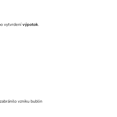
po vytvrdení
výpotok
.
bránilo vzniku bublin