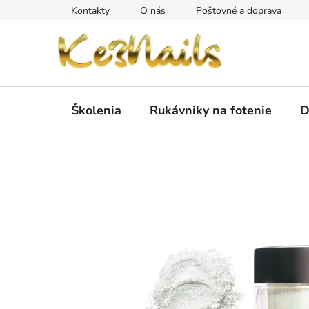
Prejsť
Kontakty
O nás
Poštovné a doprava
na
obsah
Školenia
Rukávniky na fotenie
D