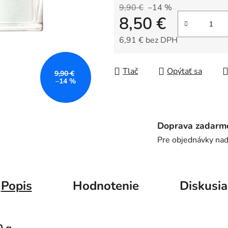
z
9,90 €
–14 %
8,50 €
5
hviezdičiek.
6,91 € bez DPH
Jednotková cena:
Tlač
Opýtať sa
9,90 €
–14 %
Doprava zadarm
Pre objednávky na
Popis
Hodnotenie
Diskusia