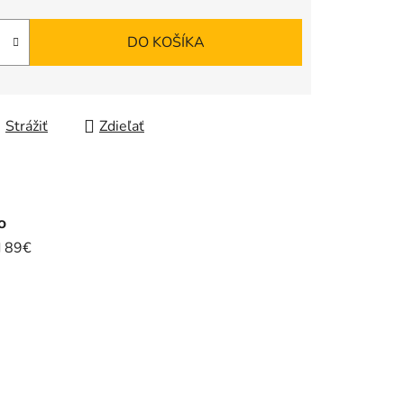
DO KOŠÍKA
Strážiť
Zdieľať
o
d 89€