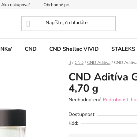
Ako nakupovať
Obchodné podmienky
Podmienky ochrany
NKa'
CND
CND Shellac VIVID
STALEKS
Domov
/
CND
/
CND Aditíva
/
CND Aditíva
CND Aditíva G
4,70 g
Priemerné
Neohodnotené
Podrobnosti ho
hodnotenie
Dostupnosť
produktu
Kód:
je
0,0