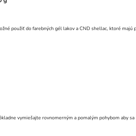
0 g
žné použiť do farebných gél lakov a CND shellac, ktoré majú 
ôkladne vymiešajte rovnomerným a pomalým pohybom aby sa za