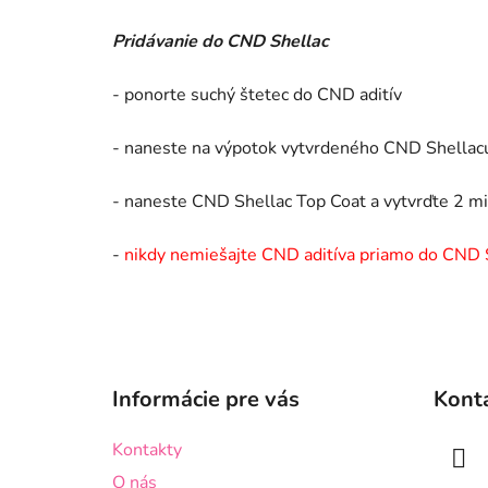
Pridávanie do CND Shellac
- ponorte suchý štetec do CND aditív
- naneste na výpotok vytvrdeného CND Shellac
- naneste CND Shellac Top Coat a vytvrďte 2 m
-
nikdy nemiešajte CND aditíva priamo do CND 
Z
á
Informácie pre vás
Kont
p
ä
Kontakty
t
O nás