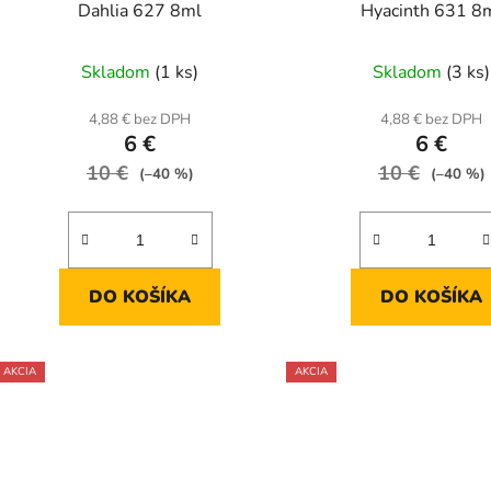
u
Dahlia 627 8ml
Hyacinth 631 8
k
t
Skladom
(1 ks)
Skladom
(3 ks)
o
v
4,88 € bez DPH
4,88 € bez DPH
6 €
6 €
10 €
10 €
(–40 %)
(–40 %)
DO KOŠÍKA
DO KOŠÍKA
AKCIA
AKCIA