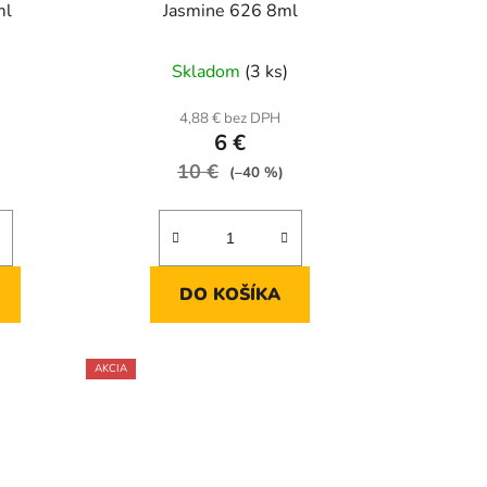
k
ml
Jasmine 626 8ml
t
o
Skladom
(3 ks)
v
4,88 € bez DPH
6 €
10 €
(–40 %)
DO KOŠÍKA
AKCIA