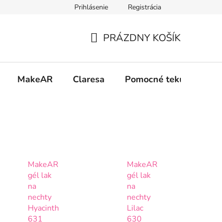
Prihlásenie
Registrácia
 osobných údajov GDPR
Formulár na odstúpenie od zmluvy
PRÁZDNY KOŠÍK
NÁKUPNÝ
KOŠÍK
MakeAR
Claresa
Pomocné tekutiny
MakeAR
MakeAR
gél lak
gél lak
na
na
nechty
nechty
Hyacinth
Lilac
631
630