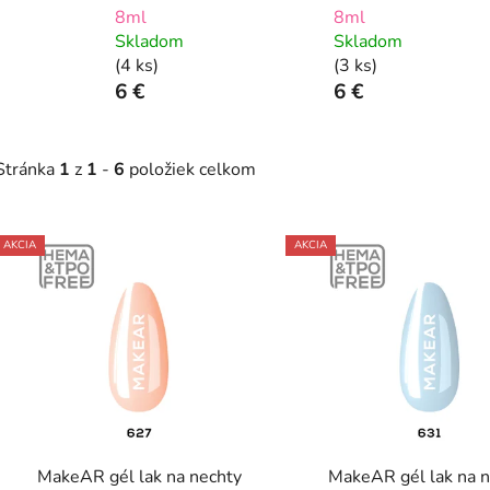
8ml
8ml
Skladom
Skladom
(4 ks)
(3 ks)
6 €
6 €
Stránka
1
z
1
-
6
položiek celkom
V
AKCIA
AKCIA
ý
p
s
p
r
o
d
MakeAR gél lak na nechty
MakeAR gél lak na 