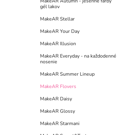
MakeAR Autumn - jesenné farby
gél lakov
MakeAR Stellar
MakeAR Your Day
MakeAR Illusion
MakeAR Everyday - na každodenné
nosenie
MakeAR Summer Lineup
MakeAR Flovers
MakeAR Daisy
MakeAR Glossy
MakeAR Starmani