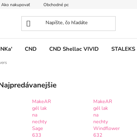
Ako nakupovať
Obchodné podmienky
Podmienky ochrany
NKa'
CND
CND Shellac VIVID
STALEKS
vers
Najpredávanejšie
MakeAR
MakeAR
gél lak
gél lak
na
na
nechty
nechty
Sage
Windflower
633
632