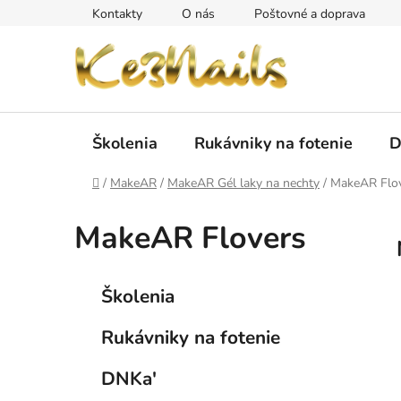
Prejsť
Kontakty
O nás
Poštovné a doprava
na
obsah
Školenia
Rukávniky na fotenie
D
Domov
/
MakeAR
/
MakeAR Gél laky na nechty
/
MakeAR Flo
MakeAR Flovers
B
K
Preskočiť
Školenia
a
kategórie
o
t
č
Rukávniky na fotenie
e
n
g
ý
DNKa'
ó