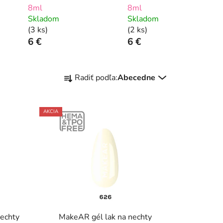
8ml
8ml
Skladom
Skladom
(3 ks)
(2 ks)
6 €
6 €
R
Radiť podľa:
Abecedne
a
d
e
AKCIA
n
i
e
p
r
o
d
u
nechty
MakeAR gél lak na nechty