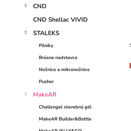
p
r
CND
i
a
e
n
CND Shellac VIVID
e
l
STALEKS
Pilníky
Brúsne nadstavce
Nožnice a mikronožnice
Pusher
i
MakeAR
Challengel stavebný gél
MakeAR Builder&Bottle
MakeAR JELLY&GO