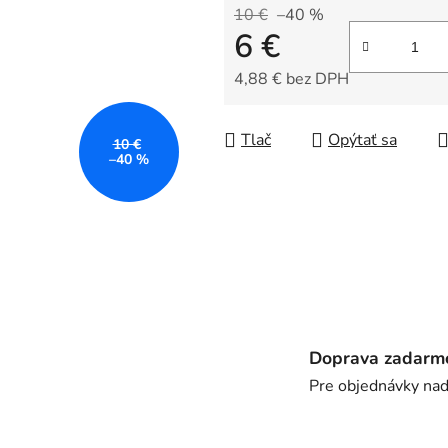
z
10 €
–40 %
6 €
5
hviezdičiek.
4,88 € bez DPH
Jednotková cena:
Tlač
Opýtať sa
10 €
–40 %
Doprava zadarm
Pre objednávky na