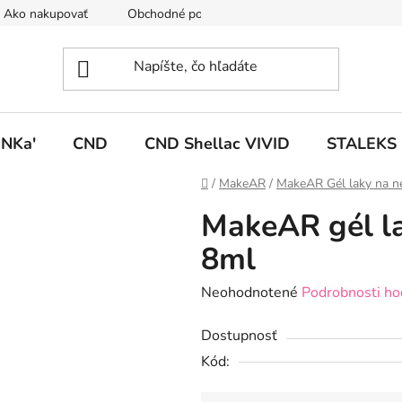
Ako nakupovať
Obchodné podmienky
Podmienky ochrany
NKa'
CND
CND Shellac VIVID
STALEKS
Domov
/
MakeAR
/
MakeAR Gél laky na n
MakeAR gél la
8ml
Priemerné
Neohodnotené
Podrobnosti ho
hodnotenie
Dostupnosť
produktu
Kód:
je
0,0