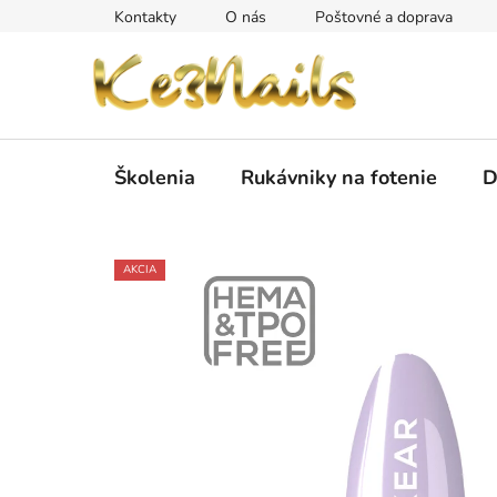
Prejsť
Kontakty
O nás
Poštovné a doprava
na
obsah
Školenia
Rukávniky na fotenie
D
AKCIA