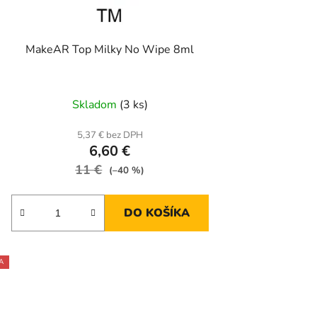
MakeAR Top Milky No Wipe 8ml
Skladom
(3 ks)
5,37 € bez DPH
6,60 €
11 €
(–40 %)
DO KOŠÍKA
A