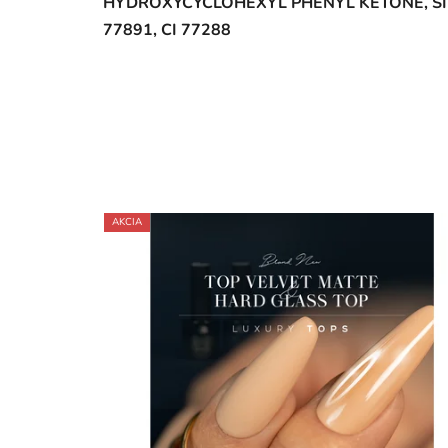
HYDROXYCYCLOHEXYL PHENYL KETONE, SILICA D
77891, CI 77288
AKCIA