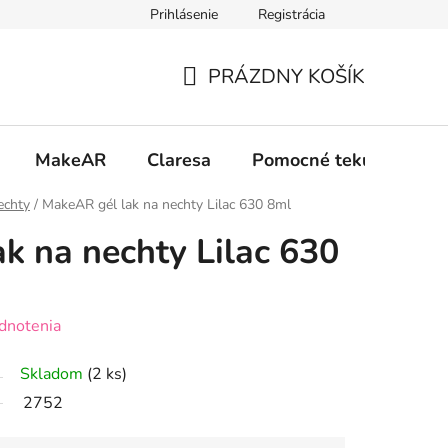
Prihlásenie
Registrácia
 osobných údajov GDPR
Formulár na odstúpenie od zmluvy
PRÁZDNY KOŠÍK
NÁKUPNÝ
KOŠÍK
MakeAR
Claresa
Pomocné tekutiny
echty
/
MakeAR gél lak na nechty Lilac 630 8ml
k na nechty Lilac 630
dnotenia
Skladom
(2 ks)
2752