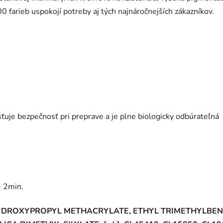
00 farieb uspokojí potreby aj tých najnáročnejších zákazníkov.
isťuje bezpečnosť pri preprave a je plne biologicky odbúrateľná
 2min.
HYDROXYPROPYL METHACRYLATE, ETHYL TRIMETHYLBE