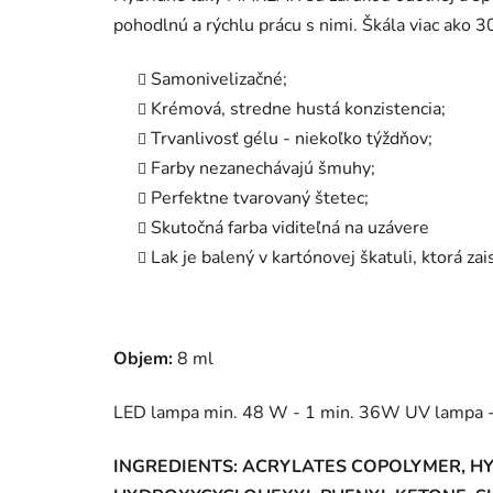
pohodlnú a rýchlu prácu s nimi. Škála viac ako 3
Samonivelizačné;
Krémová, stredne hustá konzistencia;
Trvanlivosť gélu - niekoľko týždňov;
Farby nezanechávajú šmuhy;
Perfektne tvarovaný štetec;
Skutočná farba viditeľná na uzávere
Lak je balený v kartónovej škatuli, ktorá za
Objem:
8 ml
LED lampa min. 48 W - 1 min. 36W UV lampa -
INGREDIENTS: ACRYLATES COPOLYMER, 