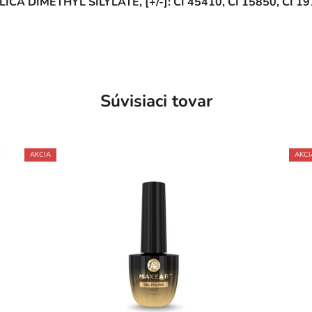
IMETHYL SILYLATE, [+/-]: CI 45410, CI 15850, CI 19140
Súvisiaci tovar
AKCIA
AKCI