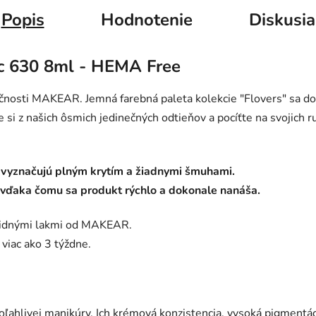
Popis
Hodnotenie
Diskusia
ac 630 8ml - HEMA Free
očnosti MAKEAR. Jemná farebná paleta kolekcie "Flovers" sa do
e si z našich ôsmich jedinečných odtieňov a pocíťte na svojich 
 vyznačujú plným krytím a žiadnymi šmuhami.
, vďaka čomu sa produkt rýchlo a dokonale nanáša.
bridnými lakmi od MAKEAR.
viac ako 3 týždne.
ahlivej manikúry. Ich krémová konzistencia, vysoká pigmentá