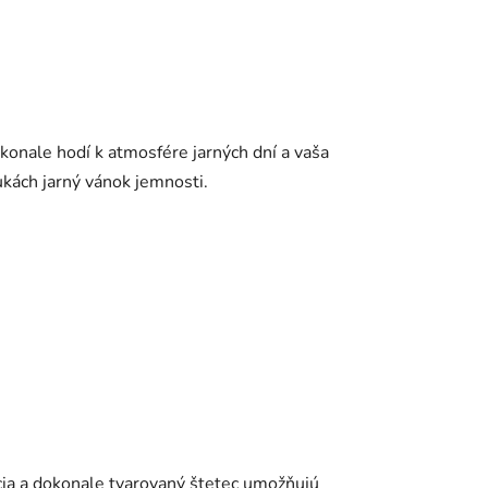
konale hodí k atmosfére jarných dní a vaša
rukách jarný vánok jemnosti.
cia a dokonale tvarovaný štetec umožňujú