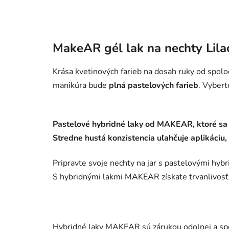
MakeAR gél lak na nechty Lil
Krása kvetinových farieb na dosah ruky od spol
manikúra bude
plná pastelových farieb
. Vybert
Pastelové hybridné laky od MAKEAR, ktoré sa
Stredne hustá konzistencia uľahčuje aplikáciu
Pripravte svoje nechty na jar s pastelovými hy
S hybridnými lakmi MAKEAR získate trvanlivosť 
Hybridné laky MAKEAR sú zárukou odolnej a spoľ