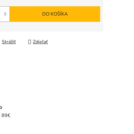
DO KOŠÍKA
Strážiť
Zdieľať
o
d 89€