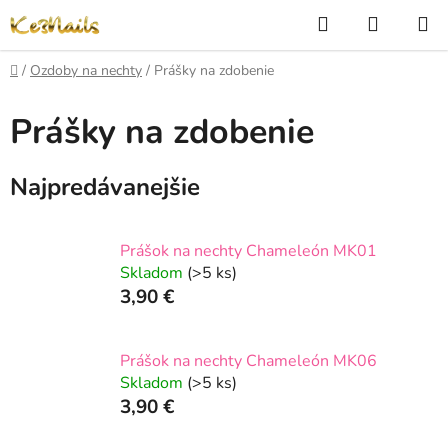
Prejsť
Hľadať
NÁKUP
na
KOŠÍK
obsah
Domov
/
Ozdoby na nechty
/
Prášky na zdobenie
Prášky na zdobenie
Najpredávanejšie
Prášok na nechty Chameleón MK01
Skladom
(>5 ks)
3,90 €
Prášok na nechty Chameleón MK06
Skladom
(>5 ks)
3,90 €