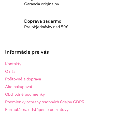
i
i
Garancia originálov
e
e
p
r
Doprava zadarmo
v
Pre objednávky nad 89€
k
y
v
Z
ý
á
p
Informácie pre vás
p
i
ä
s
Kontakty
t
u
O nás
i
Poštovné a doprava
e
Ako nakupovať
Obchodné podmienky
Podmienky ochrany osobných údajov GDPR
Formulár na odstúpenie od zmluvy