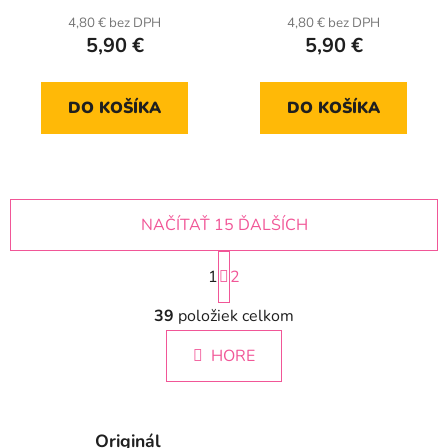
4,80 € bez DPH
4,80 € bez DPH
5,90 €
5,90 €
DO KOŠÍKA
DO KOŠÍKA
NAČÍTAŤ 15 ĎALŠÍCH
S
1
t
2
r
O
á
39
položiek celkom
v
n
l
k
HORE
á
o
d
v
a
a
c
n
Originál