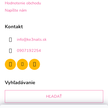
Hodnotenie obchodu
Napíšte nám
Kontakt
info
@
ke3nails.sk
0907192254
Vyhľadávanie
HĽADAŤ