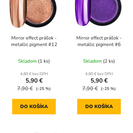
p
r
i
o
s
d
p
u
r
k
Mirror effect prášok -
Mirror effect prášok -
o
t
metallic pigment #12
metallic pigment #6
d
o
u
v
Skladom
(1 ks)
Skladom
(2 ks)
k
t
4,80 € bez DPH
4,80 € bez DPH
o
5,90 €
5,90 €
v
7,90 €
7,90 €
(–25 %)
(–25 %)
DO KOŠÍKA
DO KOŠÍKA