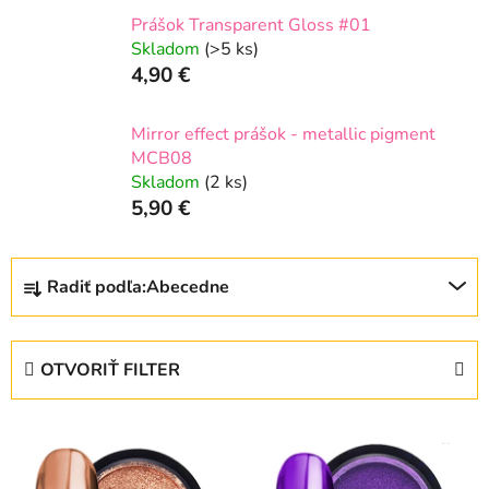
Prášok Transparent Gloss #01
Skladom
(>5 ks)
4,90 €
Mirror effect prášok - metallic pigment
MCB08
Skladom
(2 ks)
5,90 €
R
Radiť podľa:
Abecedne
a
d
e
OTVORIŤ FILTER
n
i
V
e
ý
p