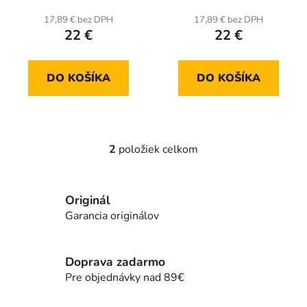
t
17,89 € bez DPH
17,89 € bez DPH
o
22 €
22 €
v
DO KOŠÍKA
DO KOŠÍKA
2
položiek celkom
O
v
l
Originál
á
d
Garancia originálov
a
c
i
Doprava zadarmo
e
Pre objednávky nad 89€
p
r