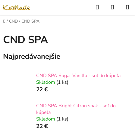
Prejsť
Hľadať
NÁKUP
na
KOŠÍK
obsah
Domov
/
CND
/
CND SPA
CND SPA
Najpredávanejšie
CND SPA Sugar Vanilla - soľ do kúpeľa
Skladom
(1 ks)
22 €
CND SPA Bright Citron soak - soľ do
kúpeľa
Skladom
(1 ks)
22 €