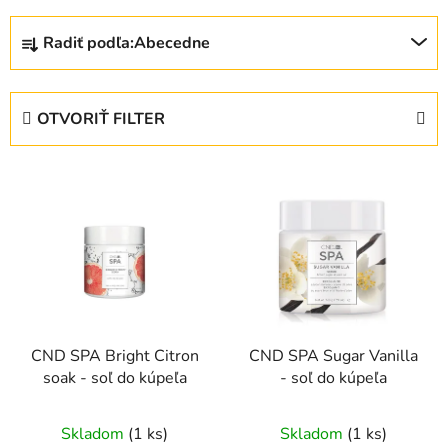
R
Radiť podľa:
Abecedne
a
d
e
OTVORIŤ FILTER
n
i
V
e
ý
p
p
r
i
o
s
d
p
u
r
k
CND SPA Bright Citron
CND SPA Sugar Vanilla
o
t
soak - soľ do kúpeľa
- soľ do kúpeľa
d
o
u
v
Skladom
(1 ks)
Skladom
(1 ks)
k