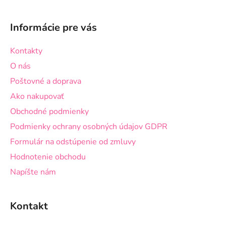
Z
v
á
k
Informácie pre vás
p
y
v
ä
Kontakty
ý
t
p
O nás
i
i
Poštovné a doprava
e
s
Ako nakupovať
u
Obchodné podmienky
Podmienky ochrany osobných údajov GDPR
Formulár na odstúpenie od zmluvy
Hodnotenie obchodu
Napíšte nám
Kontakt