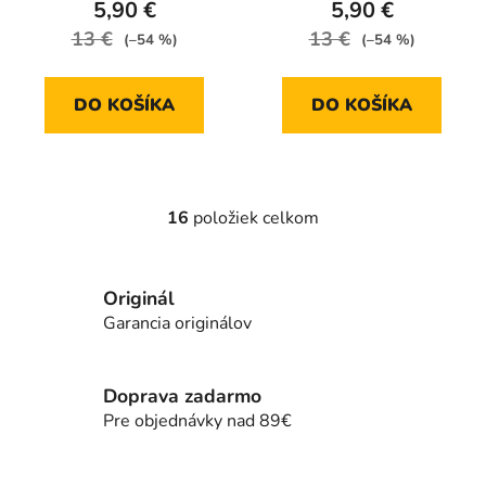
5,90 €
5,90 €
13 €
13 €
(–54 %)
(–54 %)
DO KOŠÍKA
DO KOŠÍKA
16
položiek celkom
O
v
l
Originál
á
d
Garancia originálov
a
c
i
Doprava zadarmo
e
Pre objednávky nad 89€
p
r
Z