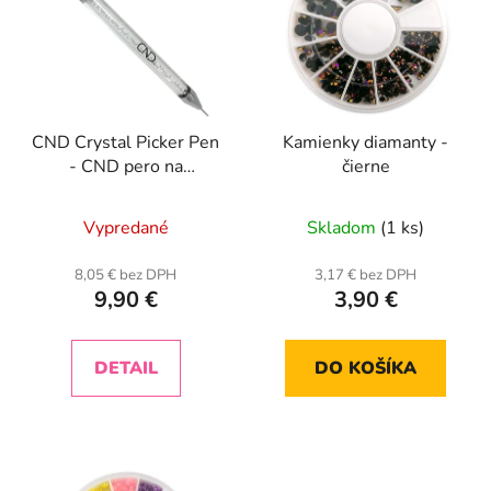
p
r
i
o
s
d
p
u
r
k
CND Crystal Picker Pen
Kamienky diamanty -
o
t
- CND pero na
čierne
d
o
naberanie kamienkov
u
v
Vypredané
Skladom
(1 ks)
k
t
8,05 € bez DPH
3,17 € bez DPH
o
9,90 €
3,90 €
v
DETAIL
DO KOŠÍKA