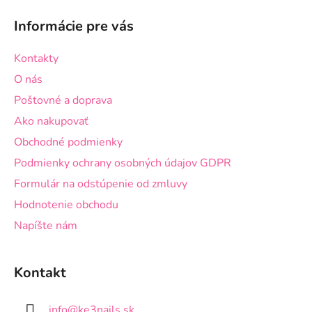
v
á
k
Informácie pre vás
p
y
v
ä
Kontakty
ý
t
p
O nás
i
i
Poštovné a doprava
e
s
Ako nakupovať
u
Obchodné podmienky
Podmienky ochrany osobných údajov GDPR
Formulár na odstúpenie od zmluvy
Hodnotenie obchodu
Napíšte nám
Kontakt
info
@
ke3nails.sk