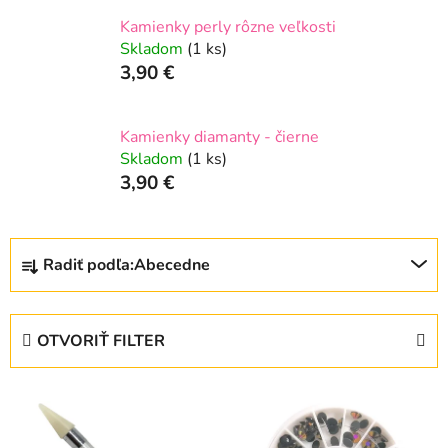
Kamienky perly rôzne veľkosti
Skladom
(1 ks)
3,90 €
Kamienky diamanty - čierne
Skladom
(1 ks)
3,90 €
R
Radiť podľa:
Abecedne
a
d
e
OTVORIŤ FILTER
n
i
V
e
ý
p