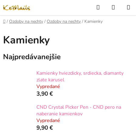
Prejsť
Hľadať
NÁKUP
na
KOŠÍK
obsah
Domov
/
Ozdoby na nechty
/
Ozdoby na nechty
/
Kamienky
Kamienky
Najpredávanejšie
Kamienky hviezdicky, srdiecka, diamanty
zlate karusel
Vypredané
3,90 €
CND Crystal Picker Pen - CND pero na
naberanie kamienkov
Vypredané
9,90 €