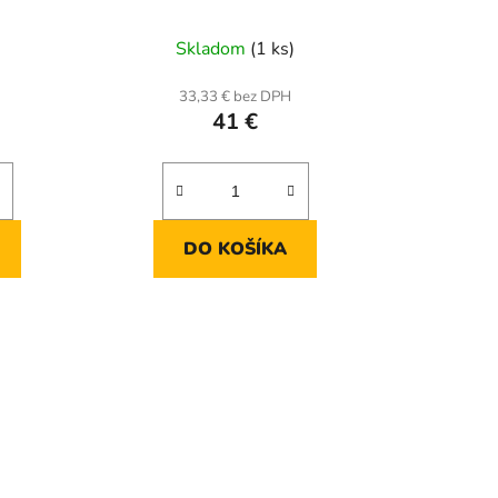
t
o
Skladom
(1 ks)
v
33,33 € bez DPH
41 €
DO KOŠÍKA