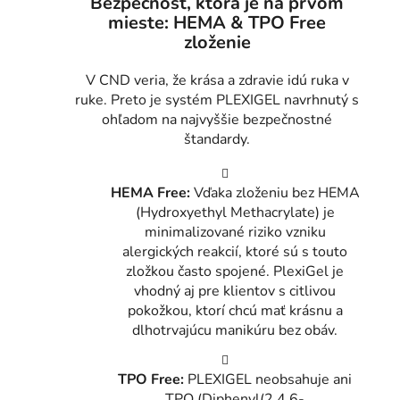
Bezpečnosť, ktorá je na prvom
mieste: HEMA & TPO Free
zloženie
V CND veria, že krása a zdravie idú ruka v
ruke. Preto je systém PLEXIGEL navrhnutý s
ohľadom na najvyššie bezpečnostné
štandardy.
HEMA Free:
Vďaka zloženiu bez HEMA
(Hydroxyethyl Methacrylate) je
minimalizované riziko vzniku
alergických reakcií, ktoré sú s touto
zložkou často spojené. PlexiGel je
vhodný aj pre klientov s citlivou
pokožkou, ktorí chcú mať krásnu a
dlhotrvajúcu manikúru bez obáv.
TPO Free:
PLEXIGEL neobsahuje ani
TPO (Diphenyl(2,4,6-