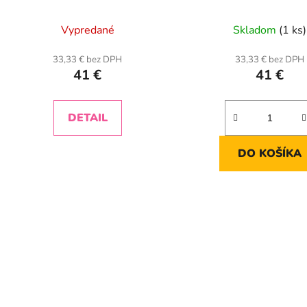
k
t
Vypredané
Skladom
(1 ks)
o
v
33,33 € bez DPH
33,33 € bez DPH
41 €
41 €
DETAIL
DO KOŠÍKA