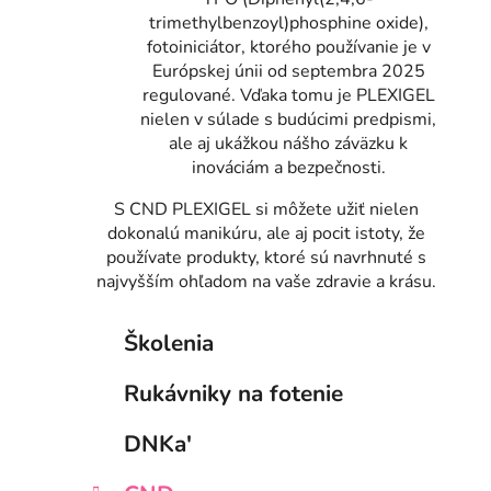
trimethylbenzoyl)phosphine oxide),
fotoiniciátor, ktorého používanie je v
Európskej únii od septembra 2025
regulované. Vďaka tomu je PLEXIGEL
nielen v súlade s budúcimi predpismi,
ale aj ukážkou nášho záväzku k
inováciám a bezpečnosti.
S CND PLEXIGEL si môžete užiť nielen
dokonalú manikúru, ale aj pocit istoty, že
používate produkty, ktoré sú navrhnuté s
najvyšším ohľadom na vaše zdravie a krásu.
B
K
Preskočiť
Školenia
a
kategórie
o
t
č
Rukávniky na fotenie
e
n
g
ý
DNKa'
ó
p
r