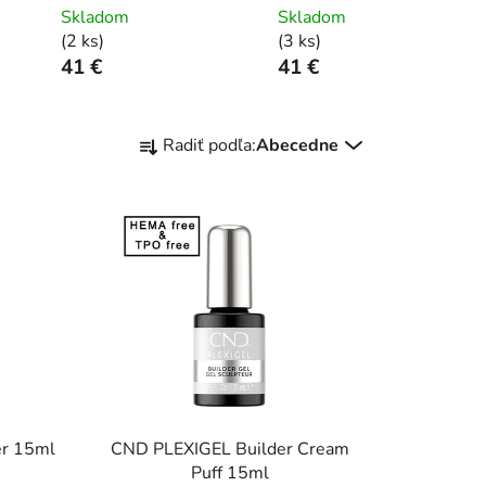
Skladom
Skladom
(2 ks)
(3 ks)
41 €
41 €
R
Radiť podľa:
Abecedne
a
d
e
n
i
e
p
r
o
d
u
er 15ml
CND PLEXIGEL Builder Cream
k
Puff 15ml