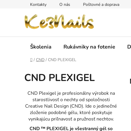
Prejsť
Kontakty
O nás
Poštovné a doprava
na
obsah
Školenia
Rukávniky na fotenie
D
Domov
/
CND
/
CND PLEXIGEL
CND PLEXIGEL
CND Plexigel je profesionálny výrobok na
starostlivosť o nechty od spoločnosti
Creative Nail Design (CND). Ide o jedinečné
zloženie podobné gélu, ktoré poskytuje
vynikajúcu priľnavosť a pružnosť nechtov.
CND ™ PLEXIGEL
je všestranný gél so