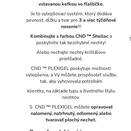
vstavanou kefkou vo fľaštičke.
Je to vylepšovací systém, ktorý dodáva
pevnosť, dĺžku a tvar pre
3 a viac týždňové
nosenie
!!!
Kombinujte s farbou CND ™ Shellac
a
poskytnite tak bezchybné nechty!
Alebo nechajte nechty krištáľovo
priehľadné.
CND ™ PLEXIGEL poskytuje možnosti
vylepšenia, a Vy môžete prispôsobiť službu
i
tak, aby vyhovovala potrebám
klientky, na základe typu a životného štýlu
nechtov.
S CND ™ PLEXIGEL môžete
opravovať
nalomený, natrhnutý, odlomený alebo
tvarovať plochý nechet.