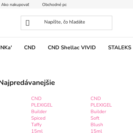
Ako nakupovať
Obchodné podmienky
Podmienky ochrany
NKa'
CND
CND Shellac VIVID
STALEKS
Najpredávanejšie
CND
CND
PLEXIGEL
PLEXIGEL
Builder
Builder
Spiced
Soft
Taffy
Blush
15ml
15ml