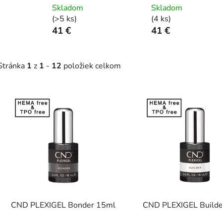
Skladom
Skladom
(>5 ks)
(4 ks)
41 €
41 €
Stránka
1
z
1
-
12
položiek celkom
V
ý
p
s
p
r
o
d
CND PLEXIGEL Bonder 15ml
CND PLEXIGEL Build
u