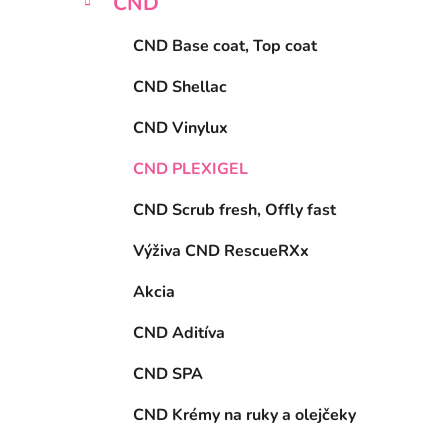
CND
i
a
e
n
CND Base coat, Top coat
e
l
CND Shellac
CND Vinylux
CND PLEXIGEL
CND Scrub fresh, Offly fast
Výživa CND RescueRXx
Akcia
CND Aditíva
CND SPA
CND Krémy na ruky a olejčeky