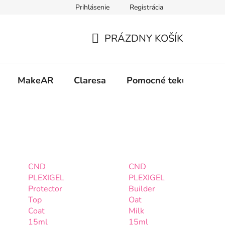
Prihlásenie
Registrácia
 osobných údajov GDPR
Formulár na odstúpenie od zmluvy
PRÁZDNY KOŠÍK
NÁKUPNÝ
KOŠÍK
MakeAR
Claresa
Pomocné tekutiny
CND
CND
PLEXIGEL
PLEXIGEL
Protector
Builder
Top
Oat
Coat
Milk
15ml
15ml