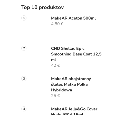
Top 10 produktov
MakeAR Acetón 500ml
4,80 €
CND Shellac Epic
Smoothing Base Coat 12,5
ml
42 €
MakeAR obojstranný
štetec Matka Polka
Hybridowa
25 €
MakeAR Jelly&Go Cover
Nude JG04 15ml