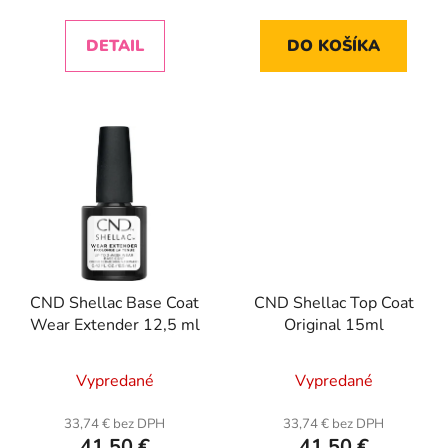
DETAIL
DO KOŠÍKA
CND Shellac Base Coat
CND Shellac Top Coat
Wear Extender 12,5 ml
Original 15ml
Priemerné
Vypredané
Vypredané
hodnotenie
produktu
33,74 € bez DPH
33,74 € bez DPH
41,50 €
41,50 €
je