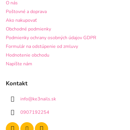
O nás
i
Poštovné a doprava
e
Ako nakupovať
Obchodné podmienky
Podmienky ochrany osobných údajov GDPR
Formulár na odstúpenie od zmluvy
Hodnotenie obchodu
Napíšte nám
Kontakt
info
@
ke3nails.sk
0907192254