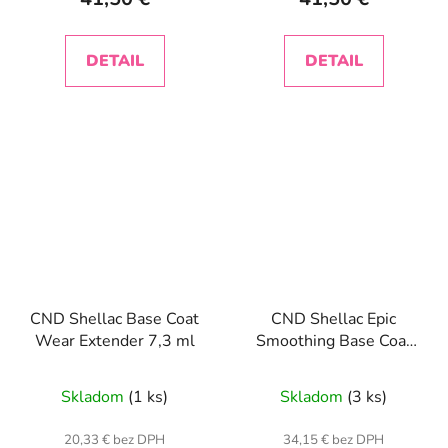
5,0
z
DETAIL
DETAIL
5
hviezdičiek.
CND Shellac Base Coat
CND Shellac Epic
Wear Extender 7,3 ml
Smoothing Base Coat
12,5 ml
Skladom
(1 ks)
Skladom
(3 ks)
20,33 € bez DPH
34,15 € bez DPH