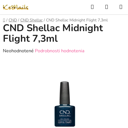
Prejsť
Hľadať
NÁKUP
na
KOŠÍK
obsah
Domov
/
CND
/
CND Shellac
/
CND Shellac Midnight Flight 7,3ml
CND Shellac Midnight
Flight 7,3ml
Priemerné
Neohodnotené
Podrobnosti hodnotenia
hodnotenie
produktu
je
0,0
z
5
hviezdičiek.