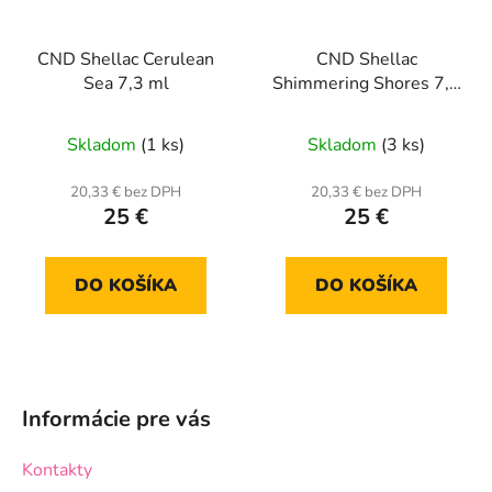
CND Shellac Cerulean
CND Shellac
Sea 7,3 ml
Shimmering Shores 7,3
ml (Rhythm heat)
trblietkový
Skladom
(1 ks)
Skladom
(3 ks)
20,33 € bez DPH
20,33 € bez DPH
25 €
25 €
DO KOŠÍKA
DO KOŠÍKA
Z
á
Informácie pre vás
p
ä
Kontakty
t