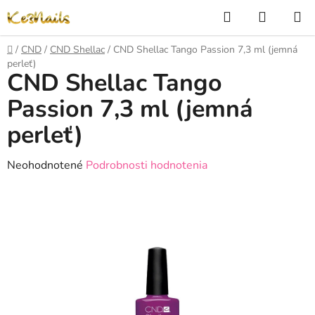
Prejsť
Hľadať
NÁKUP
na
KOŠÍK
obsah
Domov
/
CND
/
CND Shellac
/
CND Shellac Tango Passion 7,3 ml (jemná
perleť)
CND Shellac Tango
Passion 7,3 ml (jemná
perleť)
Priemerné
Neohodnotené
Podrobnosti hodnotenia
hodnotenie
produktu
je
0,0
z
5
hviezdičiek.