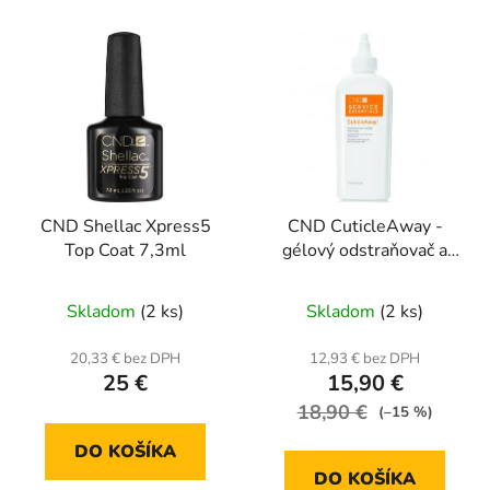
CND Shellac Xpress5
CND CuticleAway -
Top Coat 7,3ml
gélový odstraňovač a
zmäkčovač kožičky 177
ml
Skladom
(2 ks)
Skladom
(2 ks)
20,33 € bez DPH
12,93 € bez DPH
25 €
15,90 €
18,90 €
(–15 %)
DO KOŠÍKA
DO KOŠÍKA