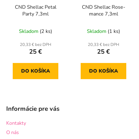
CND Shellac Petal
CND Shellac Rose-
Party 7,3ml
mance 7,3ml
Skladom
(2 ks)
Skladom
(1 ks)
20,33 € bez DPH
20,33 € bez DPH
25 €
25 €
DO KOŠÍKA
DO KOŠÍKA
Z
á
Informácie pre vás
p
ä
Kontakty
t
O nás
i