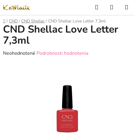
Prejsť
Hľadať
NÁKUP
na
KOŠÍK
obsah
Domov
/
CND
/
CND Shellac
/
CND Shellac Love Letter 7,3ml
CND Shellac Love Letter
7,3ml
Priemerné
Neohodnotené
Podrobnosti hodnotenia
hodnotenie
produktu
je
0,0
z
5
hviezdičiek.