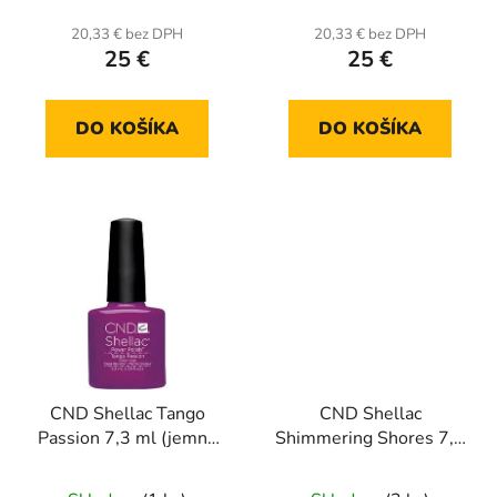
20,33 € bez DPH
20,33 € bez DPH
25 €
25 €
DO KOŠÍKA
DO KOŠÍKA
CND Shellac Tango
CND Shellac
Passion 7,3 ml (jemná
Shimmering Shores 7,3
perleť)
ml (Rhythm heat)
trblietkový