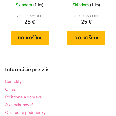
Skladom
(1 ks)
Skladom
(1 ks)
20,33 € bez DPH
20,33 € bez DPH
25 €
25 €
DO KOŠÍKA
DO KOŠÍKA
Z
á
Informácie pre vás
p
ä
Kontakty
t
O nás
i
Poštovné a doprava
e
Ako nakupovať
Obchodné podmienky