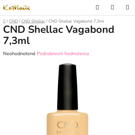
Prejsť
Hľadať
NÁKUP
na
KOŠÍK
obsah
Domov
/
CND
/
CND Shellac
/
CND Shellac Vagabond 7,3ml
CND Shellac Vagabond
7,3ml
Priemerné
Neohodnotené
Podrobnosti hodnotenia
hodnotenie
produktu
je
0,0
z
5
hviezdičiek.