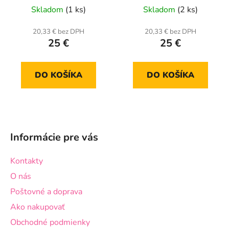
Skladom
(1 ks)
Skladom
(2 ks)
20,33 € bez DPH
20,33 € bez DPH
25 €
25 €
DO KOŠÍKA
DO KOŠÍKA
Z
á
Informácie pre vás
p
ä
Kontakty
t
O nás
i
Poštovné a doprava
e
Ako nakupovať
Obchodné podmienky