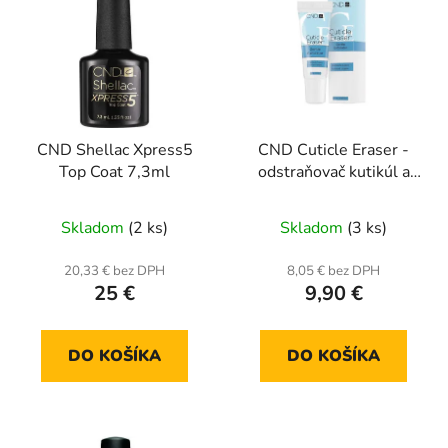
CND Shellac Xpress5
CND Cuticle Eraser -
Top Coat 7,3ml
odstraňovač kutikúl a
výživa 15 ml
Skladom
(2 ks)
Skladom
(3 ks)
20,33 € bez DPH
8,05 € bez DPH
25 €
9,90 €
DO KOŠÍKA
DO KOŠÍKA