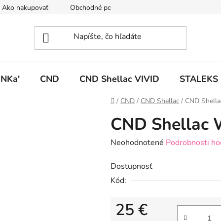
Ako nakupovať
Obchodné podmienky
Podmienky ochrany
NKa'
CND
CND Shellac VIVID
STALEKS
Domov
/
CND
/
CND Shellac
/
CND Shella
CND Shellac 
Priemerné
Neohodnotené
Podrobnosti ho
hodnotenie
Dostupnosť
produktu
Kód:
je
0,0
25 €
z