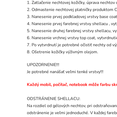
1. Zatlačenie nechtovej kožičky, úprava nechtov 
2. Odmastenie nechtovej platničky produktom C
3. Nanesenie prvej podkladovej vrstvy base coa
4. Nanesenie prvej farebnej vrstvy shellacu , 
5. Nanesenie druhej farebnej vrstvy shellacu, 
6. Nanesenie vrchnej vrstvy top coat, vytvrdnu
7. Po vytvrdnutí je potrebné očistiť nechty od v
8. Ošetrenie kožičky výživným olejom.
UPOZORNENIE!!!
Je potrebné nanášať veľmi tenké vrstvy!!!
Každý mobil, počítač, notebook môže farbu skre
ODSTRÁNENIE SHELLACU:
Na rozdiel od gélových nechtov, pri odstraňovaní
odstránenie je veľmi jednoduché. V každej fare