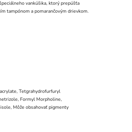
 špeciálneho vankúšika, ktorý prepúšťa
čovacím tampónom a pomarančovým drievkom.
crylate, Tetgrahydrofurfuryl
etrizole, Formyl Morpholine,
nisole, Môže obsahovať pigmenty