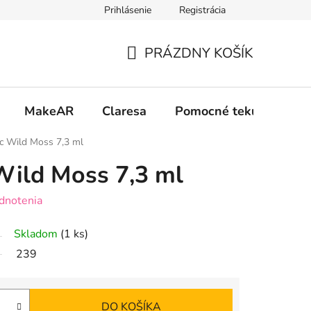
Prihlásenie
Registrácia
 osobných údajov GDPR
Formulár na odstúpenie od zmluvy
PRÁZDNY KOŠÍK
NÁKUPNÝ
KOŠÍK
MakeAR
Claresa
Pomocné tekutiny
c Wild Moss 7,3 ml
Wild Moss 7,3 ml
dnotenia
Skladom
(1 ks)
239
DO KOŠÍKA