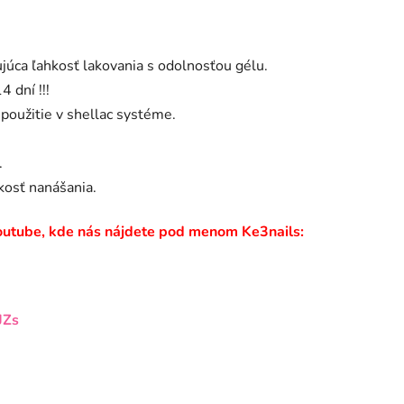
úca ľahkosť lakovania s odolnosťou gélu.
 dní !!!
 použitie v shellac systéme.
.
kosť nanášania.
 Youtube, kde nás nájdete pod menom Ke3nails:
JZs