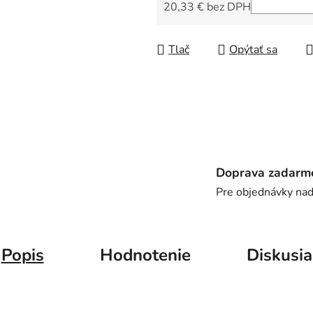
5
20,33 € bez DPH
hviezdičiek.
Jednotková cena:
Tlač
Opýtať sa
Doprava zadarm
Pre objednávky na
Popis
Hodnotenie
Diskusia