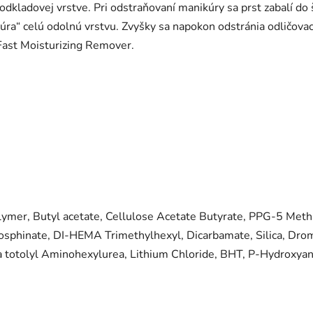
odkladovej vrstve. Pri odstraňovaní manikúry sa prst zabalí do
ozbúra“ celú odolnú vrstvu. Zvyšky sa napokon odstránia odli
Fast Moisturizing Remover.
mer, Butyl acetate, Cellulose Acetate Butyrate, PPG-5 Metha
osphinate, DI-HEMA Trimethylhexyl, Dicarbamate, Silica, Drom
a totolyl Aminohexylurea, Lithium Chloride, BHT, P-Hydroxya