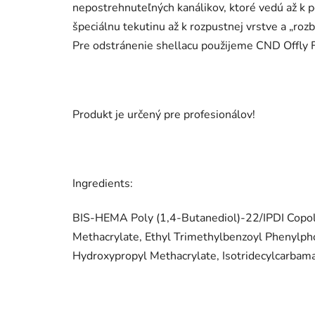
nepostrehnuteľných kanálikov, ktoré vedú až k p
špeciálnu tekutinu až k rozpustnej vrstve a „r
Pre odstránenie shellacu použijeme CND Offly 
Produkt je určený pre profesionálov!
Ingredients:
BIS-HEMA Poly (1,4-Butanediol)-22/IPDI Copoly
Methacrylate, Ethyl Trimethylbenzoyl Phenylph
Hydroxypropyl Methacrylate, Isotridecylcarbam