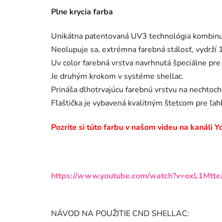
Plne krycia farba
Unikátna patentovaná UV3 technológia kombinuj
Neolupuje sa, extrémna farebná stálosť, vydrží 14
Uv color farebná vrstva navrhnutá špeciálne pre
Je druhým krokom v systéme shellac.
Prináša dlhotrvajúcu farebnú vrstvu na nechtoch
Fľaštička je vybavená kvalitným štetcom pre ľah
Pozrite si túto farbu v našom videu na kanáli
https://www.youtube.com/watch?v=oxL1Mtte
NÁVOD NA POUŽITIE CND SHELLAC: