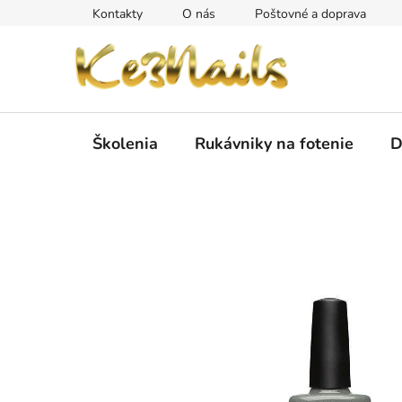
Prejsť
Kontakty
O nás
Poštovné a doprava
na
obsah
Školenia
Rukávniky na fotenie
D