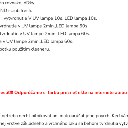
do rovnakej dľžky .
ND scrub fresh.
t , vytvrdnutie V UV lampe 10s.,LED lampa 10s.
vytvrdnutie v UV lampe 2min.,LED lampa 60s.
vytvrdnutie v UV lampe 2min.,LED lampa 60s.
tie v UV lampe 2min.,LED lampa 60s.
ýpotku použitím cleaneru.
sliť!!! Odporúčame si farbu prezrieť ešte na internete alebo
 netreba necht pilníkovať ani inak narúšať jeho povrch. Keď vá
bnej vrstve základného a vrchného laku sa behom tvrdnutia v