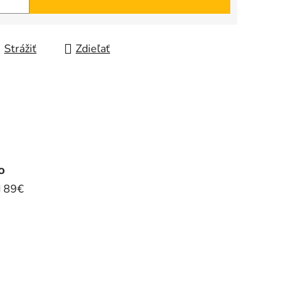
Strážiť
Zdieľať
o
d 89€