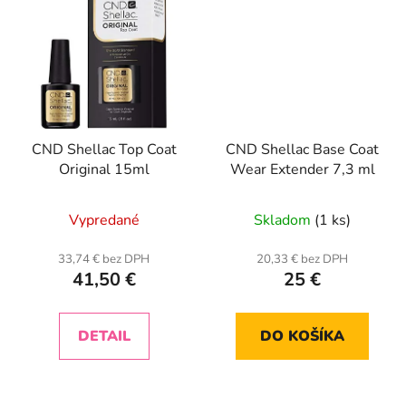
CND Shellac Top Coat
CND Shellac Base Coat
Original 15ml
Wear Extender 7,3 ml
Priemerné
Vypredané
Skladom
(1 ks)
hodnotenie
produktu
33,74 € bez DPH
20,33 € bez DPH
41,50 €
25 €
je
5,0
z
DETAIL
DO KOŠÍKA
5
hviezdičiek.