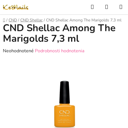
Prejsť
Hľadať
NÁKUP
na
KOŠÍK
obsah
Domov
/
CND
/
CND Shellac
/
CND Shellac Among The Marigolds 7,3 ml
CND Shellac Among The
Marigolds 7,3 ml
Priemerné
Neohodnotené
Podrobnosti hodnotenia
hodnotenie
produktu
je
0,0
z
5
hviezdičiek.