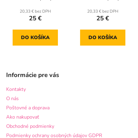
20,33 € bez DPH
20,33 € bez DPH
25 €
25 €
DO KOŠÍKA
DO KOŠÍKA
Z
á
Informácie pre vás
p
ä
Kontakty
t
O nás
i
Poštovné a doprava
e
Ako nakupovať
Obchodné podmienky
Podmienky ochrany osobných údajov GDPR