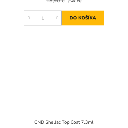
18,90 €
(–15 %)
DO KOŠÍKA
CND Shellac Top Coat 7,3ml