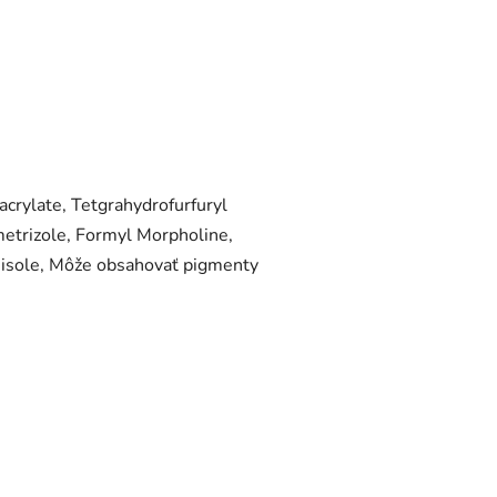
crylate, Tetgrahydrofurfuryl
etrizole, Formyl Morpholine,
nisole, Môže obsahovať pigmenty