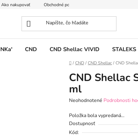
Ako nakupovať
Obchodné podmienky
Podmienky ochrany
NKa'
CND
CND Shellac VIVID
STALEKS
Domov
/
CND
/
CND Shellac
/
CND Shellac
CND Shellac S
ml
Priemerné
Neohodnotené
Podrobnosti ho
hodnotenie
Položka bola vypredaná…
produktu
Dostupnosť
je
Kód:
0,0