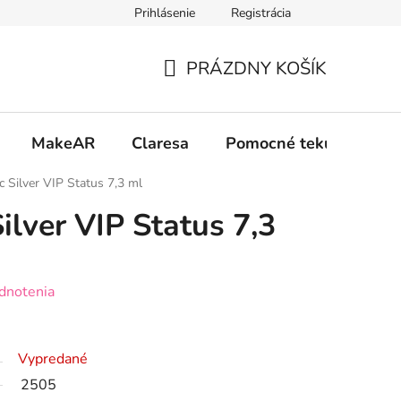
Prihlásenie
Registrácia
 osobných údajov GDPR
Formulár na odstúpenie od zmluvy
PRÁZDNY KOŠÍK
NÁKUPNÝ
KOŠÍK
MakeAR
Claresa
Pomocné tekutiny
 Silver VIP Status 7,3 ml
ilver VIP Status 7,3
dnotenia
Vypredané
2505