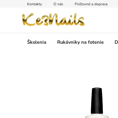
Prejsť
Kontakty
O nás
Poštovné a doprava
na
obsah
Školenia
Rukávniky na fotenie
D