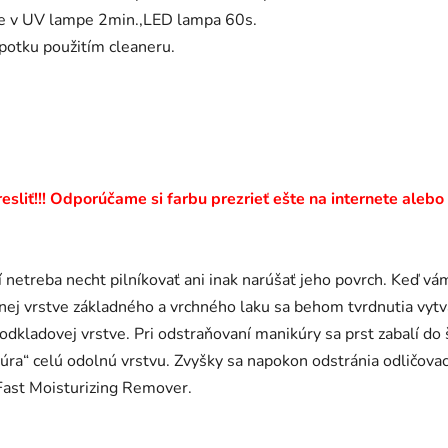
tie v UV lampe 2min.,LED lampa 60s.
ýpotku použitím cleaneru.
sliť!!! Odporúčame si farbu prezrieť ešte na internete alebo
 netreba necht pilníkovať ani inak narúšať jeho povrch. Keď vá
bnej vrstve základného a vrchného laku sa behom tvrdnutia v
odkladovej vrstve. Pri odstraňovaní manikúry sa prst zabalí do
ozbúra“ celú odolnú vrstvu. Zvyšky sa napokon odstránia odli
Fast Moisturizing Remover.