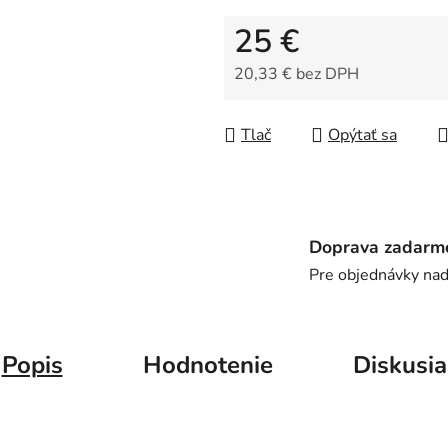
z
25 €
5
hviezdičiek.
20,33 € bez DPH
Jednotková cena:
Tlač
Opýtať sa
Doprava zadarm
Pre objednávky na
Popis
Hodnotenie
Diskusia