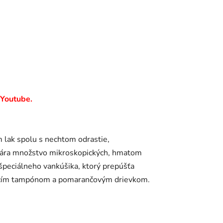
 Youtube.
m lak spolu s nechtom odrastie,
ytvára množstvo mikroskopických, hmatom
 špeciálneho vankúšika, ktorý prepúšťa
čovacím tampónom a pomarančovým drievkom.