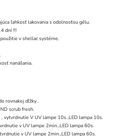
úca ľahkosť lakovania s odolnosťou gélu.
 dní !!!
 použitie v shellac systéme.
.
kosť nanášania.
do rovnakej dľžky .
ND scrub fresh.
t , vytvrdnutie V UV lampe 10s.,LED lampa 10s.
vytvrdnutie v UV lampe 2min.,LED lampa 60s.
vytvrdnutie v UV lampe 2min.,LED lampa 60s.