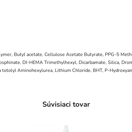
mer, Butyl acetate, Cellulose Acetate Butyrate, PPG-5 Metha
osphinate, DI-HEMA Trimethylhexyl, Dicarbamate, Silica, Drom
a totolyl Aminohexylurea, Lithium Chloride, BHT, P-Hydroxya
Súvisiaci tovar