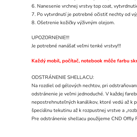
6. Nanesenie vrchnej vrstvy top coat, vytvrdnu
7. Po vytvrdnutí je potrebné očistiť nechty od v
8. Ošetrenie kožičky výživným olejom.
UPOZORNENIE!!!
Je potrebné nanášať veľmi tenké vrstvy!!!
Každý mobil, počítač, notebook môže farbu skre
ODSTRÁNENIE SHELLACU:
Na rozdiel od gélových nechtov, pri odstraňovaní
odstránenie je veľmi jednoduché. V každej fare
nepostrehnuteľných kanálikov, ktoré vedú až k p
špeciálnu tekutinu až k rozpustnej vrstve a „r
Pre odstránenie shellacu použijeme CND Offly 