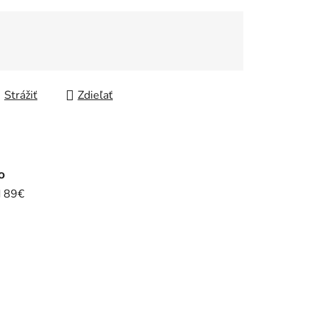
Strážiť
Zdieľať
o
d 89€