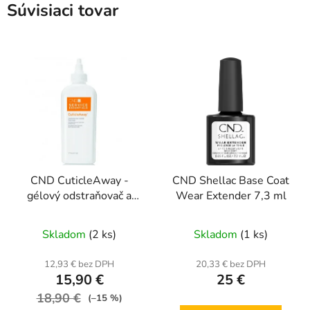
Súvisiaci tovar
CND CuticleAway -
CND Shellac Base Coat
gélový odstraňovač a
Wear Extender 7,3 ml
zmäkčovač kožičky 177
ml
Skladom
(2 ks)
Skladom
(1 ks)
12,93 € bez DPH
20,33 € bez DPH
15,90 €
25 €
18,90 €
(–15 %)