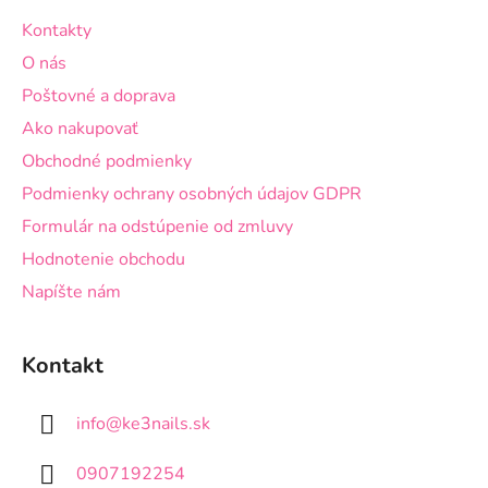
ä
Kontakty
t
O nás
i
Poštovné a doprava
e
Ako nakupovať
Obchodné podmienky
Podmienky ochrany osobných údajov GDPR
Formulár na odstúpenie od zmluvy
Hodnotenie obchodu
Napíšte nám
Kontakt
info
@
ke3nails.sk
0907192254