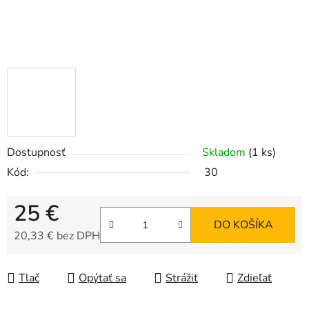
Dostupnosť
Skladom
(1 ks)
Kód:
30
25 €
DO KOŠÍKA
20,33 € bez DPH
Jednotková cena:
Tlač
Opýtať sa
Strážiť
Zdieľať