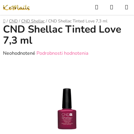
Prejsť
Hľadať
NÁKUP
na
KOŠÍK
obsah
Domov
/
CND
/
CND Shellac
/
CND Shellac Tinted Love 7,3 ml
CND Shellac Tinted Love
7,3 ml
Priemerné
Neohodnotené
Podrobnosti hodnotenia
hodnotenie
produktu
je
0,0
z
5
hviezdičiek.