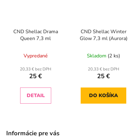
CND Shellac Drama
CND Shellac Winter
Queen 7,3 ml
Glow 7,3 ml (Aurora)
Vypredané
Skladom
(2 ks)
20,33 € bez DPH
20,33 € bez DPH
25 €
25 €
DETAIL
DO KOŠÍKA
Z
á
Informácie pre vás
p