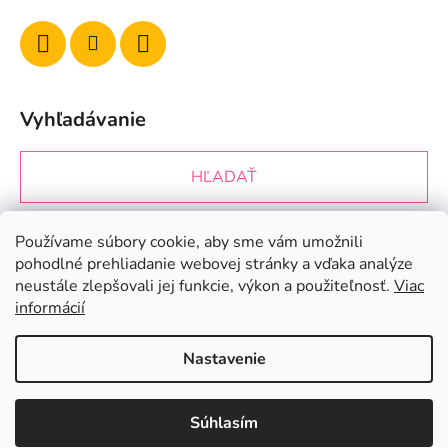
Vyhľadávanie
HĽADAŤ
Používame súbory cookie, aby sme vám umožnili
Prijímame online platby
pohodlné prehliadanie webovej stránky a vďaka analýze
neustále zlepšovali jej funkcie, výkon a použiteľnosť.
Viac
informácií
Nastavenie
Vytvoril Shoptet
&
Súhlasím
Copyright 2026
Ke3nails.sk
. Všetky práva vyhradené.