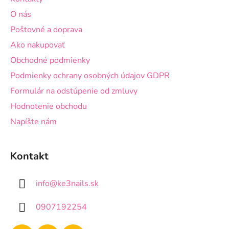
t
O nás
i
Poštovné a doprava
e
Ako nakupovať
Obchodné podmienky
Podmienky ochrany osobných údajov GDPR
Formulár na odstúpenie od zmluvy
Hodnotenie obchodu
Napíšte nám
Kontakt
info
@
ke3nails.sk
0907192254