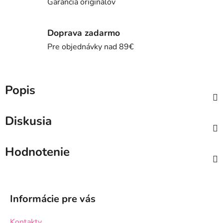
Garancia originálov
Doprava zadarmo
Pre objednávky nad 89€
Popis
Diskusia
Hodnotenie
Z
á
Informácie pre vás
p
ä
Kontakty