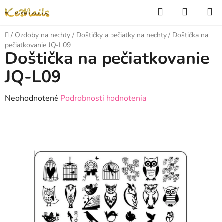
Prejsť
Hľadať
NÁKUP
na
KOŠÍK
obsah
Domov
/
Ozdoby na nechty
/
Doštičky a pečiatky na nechty
/
Doštička na
pečiatkovanie JQ-L09
Doštička na pečiatkovanie
JQ-L09
Priemerné
Neohodnotené
Podrobnosti hodnotenia
hodnotenie
produktu
je
0,0
z
5
hviezdičiek.