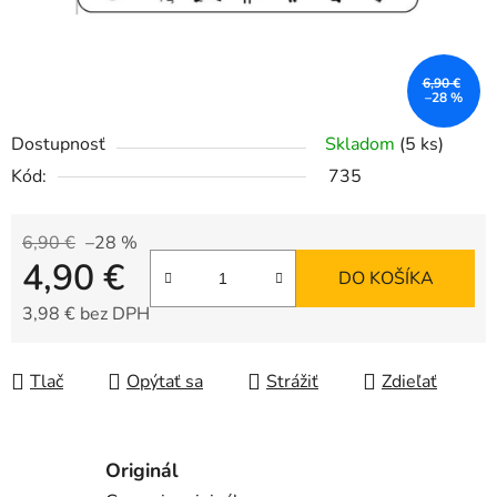
6,90 €
–28 %
Dostupnosť
Skladom
(5 ks)
Kód:
735
6,90 €
–28 %
4,90 €
DO KOŠÍKA
3,98 € bez DPH
Jednotková cena:
Tlač
Opýtať sa
Strážiť
Zdieľať
Originál