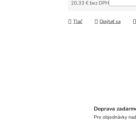
5
20,33 € bez DPH
hviezdičiek.
Jednotková cena:
Tlač
Opýtať sa
Doprava zadarm
Pre objednávky na