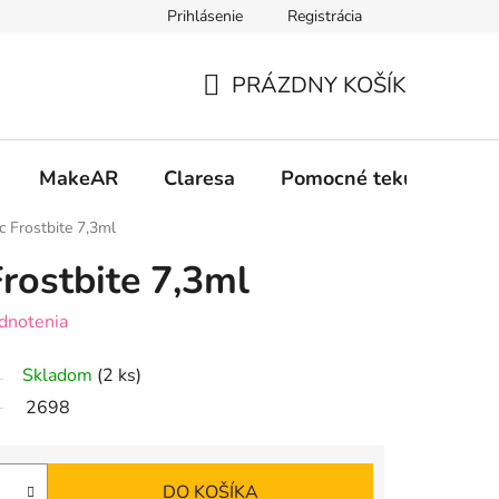
Prihlásenie
Registrácia
 osobných údajov GDPR
Formulár na odstúpenie od zmluvy
PRÁZDNY KOŠÍK
NÁKUPNÝ
KOŠÍK
MakeAR
Claresa
Pomocné tekutiny
 Frostbite 7,3ml
rostbite 7,3ml
dnotenia
Skladom
(2 ks)
2698
DO KOŠÍKA