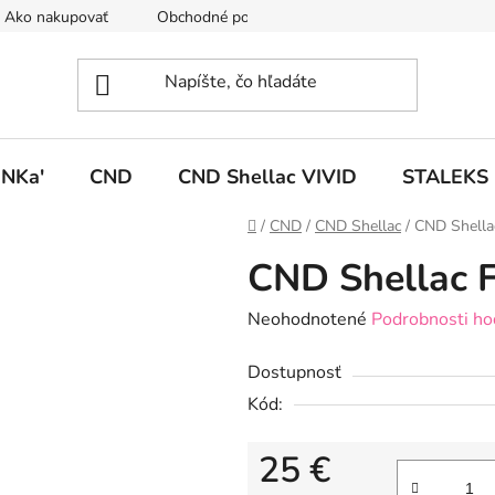
Ako nakupovať
Obchodné podmienky
Podmienky ochrany
NKa'
CND
CND Shellac VIVID
STALEKS
Domov
/
CND
/
CND Shellac
/
CND Shellac
CND Shellac F
Priemerné
Neohodnotené
Podrobnosti ho
hodnotenie
Dostupnosť
produktu
Kód:
je
0,0
25 €
z