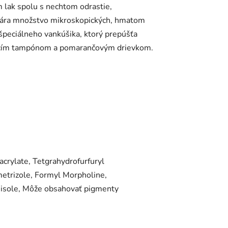
m lak spolu s nechtom odrastie,
ytvára množstvo mikroskopických, hmatom
 špeciálneho vankúšika, ktorý prepúšťa
čovacím tampónom a pomarančovým drievkom.
crylate, Tetgrahydrofurfuryl
etrizole, Formyl Morpholine,
nisole, Môže obsahovať pigmenty