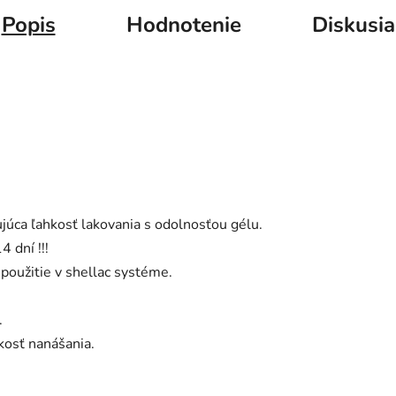
Popis
Hodnotenie
Diskusia
úca ľahkosť lakovania s odolnosťou gélu.
 dní !!!
 použitie v shellac systéme.
.
kosť nanášania.