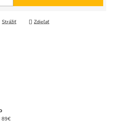
Strážiť
Zdieľať
o
d 89€