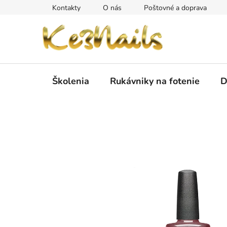
Prejsť
Kontakty
O nás
Poštovné a doprava
na
obsah
Školenia
Rukávniky na fotenie
D