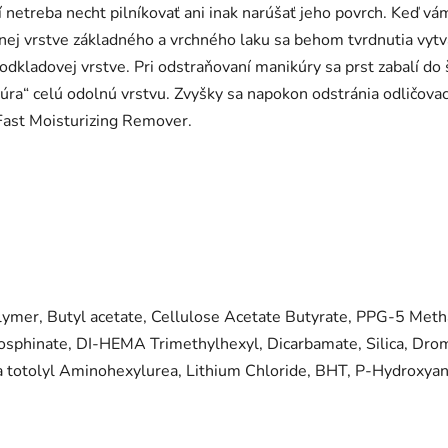
 netreba necht pilníkovať ani inak narúšať jeho povrch. Keď vá
bnej vrstve základného a vrchného laku sa behom tvrdnutia v
odkladovej vrstve. Pri odstraňovaní manikúry sa prst zabalí do
ozbúra“ celú odolnú vrstvu. Zvyšky sa napokon odstránia odli
Fast Moisturizing Remover.
mer, Butyl acetate, Cellulose Acetate Butyrate, PPG-5 Metha
osphinate, DI-HEMA Trimethylhexyl, Dicarbamate, Silica, Drom
a totolyl Aminohexylurea, Lithium Chloride, BHT, P-Hydroxya