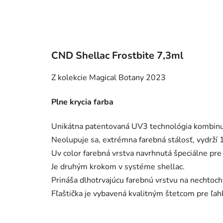
CND Shellac Frostbite 7,3ml
Z kolekcie Magical Botany 2023
Plne krycia farba
Unikátna patentovaná UV3 technológia kombinuj
Neolupuje sa, extrémna farebná stálosť, vydrží 14
Uv color farebná vrstva navrhnutá špeciálne pre
Je druhým krokom v systéme shellac.
Prináša dlhotrvajúcu farebnú vrstvu na nechtoch
Fľaštička je vybavená kvalitným štetcom pre ľah