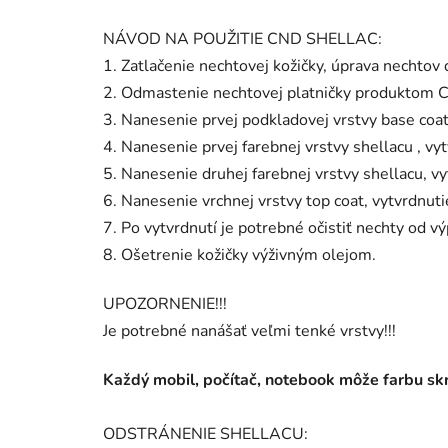
NÁVOD NA POUŽITIE CND SHELLAC:
1. Zatlačenie nechtovej kožičky, úprava nechtov 
2. Odmastenie nechtovej platničky produktom C
3. Nanesenie prvej podkladovej vrstvy base coa
4. Nanesenie prvej farebnej vrstvy shellacu , 
5. Nanesenie druhej farebnej vrstvy shellacu, 
6. Nanesenie vrchnej vrstvy top coat, vytvrdnu
7. Po vytvrdnutí je potrebné očistiť nechty od v
8. Ošetrenie kožičky výživným olejom.
UPOZORNENIE!!!
Je potrebné nanášať veľmi tenké vrstvy!!!
Každý mobil, počítač, notebook môže farbu skre
ODSTRÁNENIE SHELLACU: