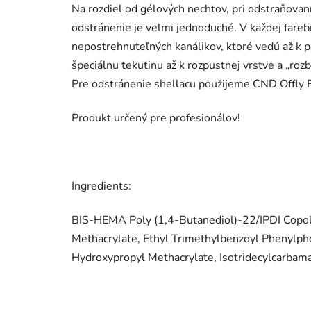
Na rozdiel od gélových nechtov, pri odstraňovaní
odstránenie je veľmi jednoduché. V každej fare
nepostrehnuteľných kanálikov, ktoré vedú až k p
špeciálnu tekutinu až k rozpustnej vrstve a „r
Pre odstránenie shellacu použijeme CND Offly 
Produkt určený pre profesionálov!
Ingredients:
BIS-HEMA Poly (1,4-Butanediol)-22/IPDI Copoly
Methacrylate, Ethyl Trimethylbenzoyl Phenylph
Hydroxypropyl Methacrylate, Isotridecylcarbam