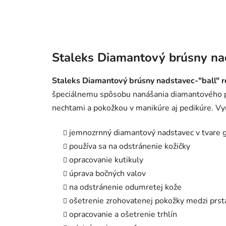
Staleks Diamantový brúsny na
Staleks Diamantový brúsny nadstavec-"ball"
špeciálnemu spôsobu nanášania diamantového pie
nechtami a pokožkou v manikúre aj pedikúre. Vy
jemnozrnný diamantový nadstavec v tvare
používa sa na odstránenie kožičky
opracovanie kutikuly
úprava bočných valov
na odstránenie odumretej kože
ošetrenie zrohovatenej pokožky medzi prs
opracovanie a ošetrenie trhlín