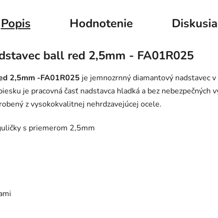
Popis
Hodnotenie
Diskusia
dstavec ball red 2,5mm - FA01R025
 red 2,5mm -FA01R025
je jemnozrnný diamantový nadstavec v
sku je pracovná časť nadstavca hladká a bez nebezpečných vý
robený z vysokokvalitnej nehrdzavejúcej ocele.
 guličky s priemerom 2,5mm
tami