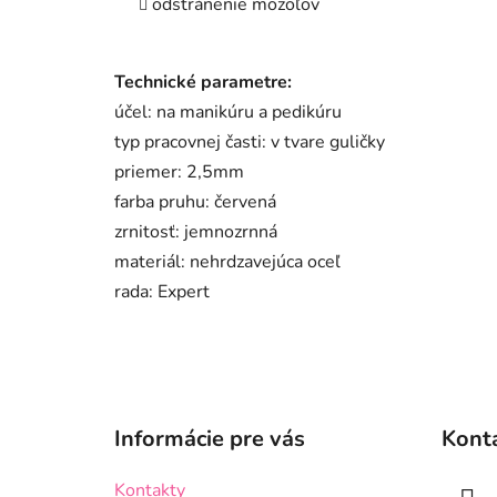
odstránenie mozoľov
Technické parametre:
účel: na manikúru a pedikúru
typ pracovnej časti: v tvare guličky
priemer: 2,5mm
farba pruhu: červená
zrnitosť: jemnozrnná
materiál: nehrdzavejúca oceľ
rada: Expert
Z
á
Informácie pre vás
Kont
p
ä
Kontakty