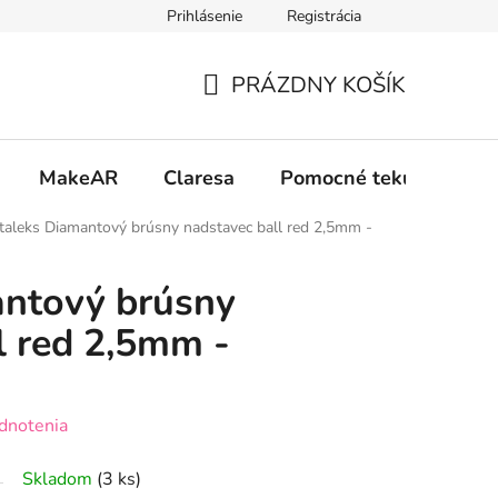
Prihlásenie
Registrácia
 osobných údajov GDPR
Formulár na odstúpenie od zmluvy
PRÁZDNY KOŠÍK
NÁKUPNÝ
KOŠÍK
MakeAR
Claresa
Pomocné tekutiny
taleks Diamantový brúsny nadstavec ball red 2,5mm -
antový brúsny
l red 2,5mm -
dnotenia
Skladom
(3 ks)