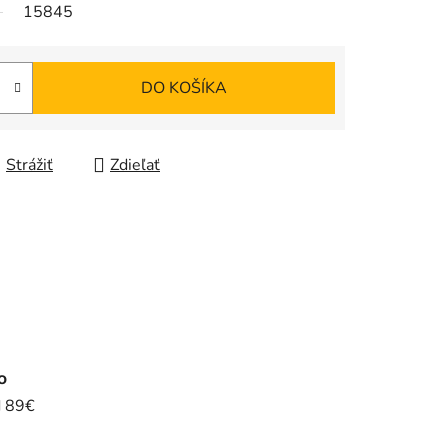
15845
DO KOŠÍKA
Strážiť
Zdieľať
o
d 89€