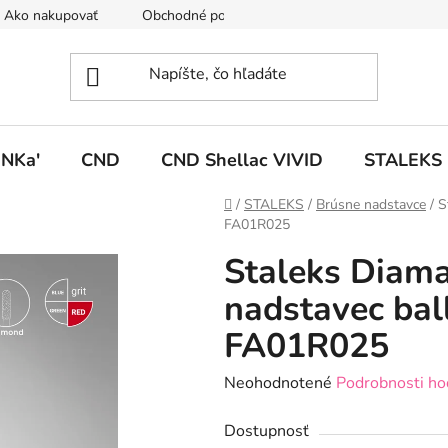
Ako nakupovať
Obchodné podmienky
Podmienky ochrany
NKa'
CND
CND Shellac VIVID
STALEKS
Domov
/
STALEKS
/
Brúsne nadstavce
/
S
FA01R025
Staleks Diam
nadstavec bal
FA01R025
Priemerné
Neohodnotené
Podrobnosti ho
hodnotenie
Dostupnosť
produktu