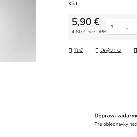
Kód:
je
0,0
5,90 €
z
5
4,80 € bez DPH
hviezdičiek.
Jednotková cena:
Tlač
Opýtať sa
Doprava zadarm
Pre objednávky na