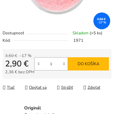
3,50 €
–17 %
Dostupnosť
Skladom
(>5 ks)
Kód:
1971
3,50 €
–17 %
2,90 €
DO KOŠÍKA
2,36 € bez DPH
Jednotková cena:
Tlač
Opýtať sa
Strážiť
Zdieľať
Originál