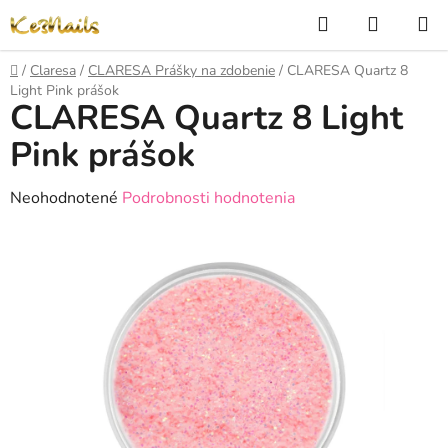
Prejsť
Hľadať
NÁKUP
na
KOŠÍK
obsah
Domov
/
Claresa
/
CLARESA Prášky na zdobenie
/
CLARESA Quartz 8
Light Pink prášok
CLARESA Quartz 8 Light
Pink prášok
Priemerné
Neohodnotené
Podrobnosti hodnotenia
hodnotenie
produktu
je
0,0
z
5
hviezdičiek.