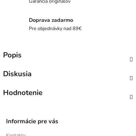
Garancia originálov
Doprava zadarmo
Pre objednávky nad 89€
Popis
Diskusia
Hodnotenie
Z
á
Informácie pre vás
p
ä
Kontakty