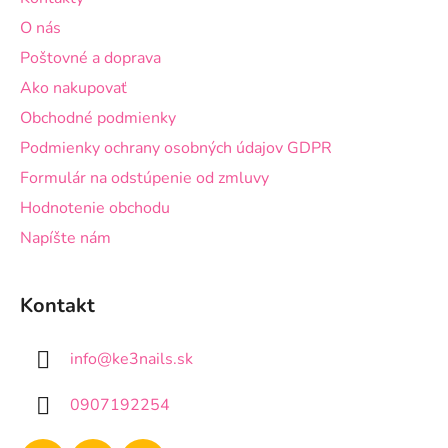
t
O nás
i
Poštovné a doprava
e
Ako nakupovať
Obchodné podmienky
Podmienky ochrany osobných údajov GDPR
Formulár na odstúpenie od zmluvy
Hodnotenie obchodu
Napíšte nám
Kontakt
info
@
ke3nails.sk
0907192254