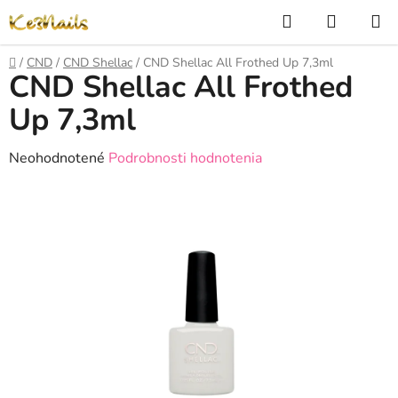
Prejsť
Hľadať
NÁKUP
na
KOŠÍK
obsah
Domov
/
CND
/
CND Shellac
/
CND Shellac All Frothed Up 7,3ml
CND Shellac All Frothed
Up 7,3ml
Priemerné
Neohodnotené
Podrobnosti hodnotenia
hodnotenie
produktu
je
0,0
z
5
hviezdičiek.