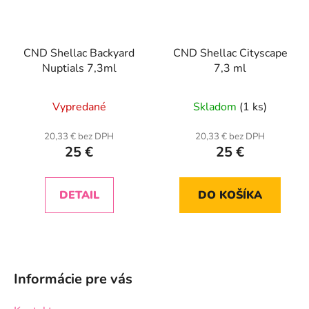
CND Shellac Backyard
CND Shellac Cityscape
Nuptials 7,3ml
7,3 ml
Vypredané
Skladom
(1 ks)
20,33 € bez DPH
20,33 € bez DPH
25 €
25 €
DETAIL
DO KOŠÍKA
Z
á
Informácie pre vás
p
ä