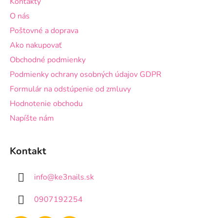
Kontakty
t
O nás
i
Poštovné a doprava
e
Ako nakupovať
Obchodné podmienky
Podmienky ochrany osobných údajov GDPR
Formulár na odstúpenie od zmluvy
Hodnotenie obchodu
Napíšte nám
Kontakt
info
@
ke3nails.sk
0907192254