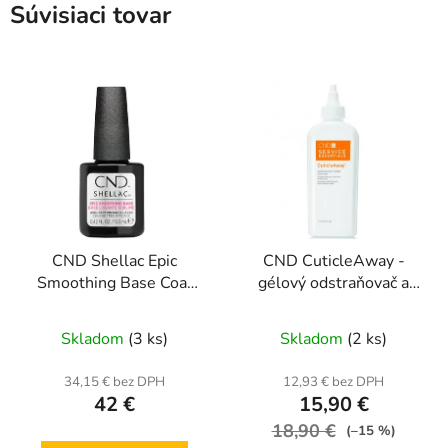
Súvisiaci tovar
CND Shellac Epic
CND CuticleAway -
Smoothing Base Coat
gélový odstraňovač a
12,5 ml
zmäkčovač kožičky 177
ml
Skladom
(3 ks)
Skladom
(2 ks)
34,15 € bez DPH
12,93 € bez DPH
42 €
15,90 €
18,90 €
(–15 %)