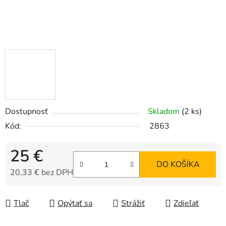
Dostupnosť
Skladom
(2 ks)
Kód:
2863
25 €
DO KOŠÍKA
20,33 € bez DPH
Jednotková cena:
Tlač
Opýtať sa
Strážiť
Zdieľať