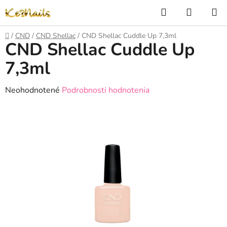
Prejsť
Hľadať
NÁKUP
na
KOŠÍK
obsah
Domov
/
CND
/
CND Shellac
/
CND Shellac Cuddle Up 7,3ml
CND Shellac Cuddle Up
7,3ml
Priemerné
Neohodnotené
Podrobnosti hodnotenia
hodnotenie
produktu
je
0,0
z
5
hviezdičiek.