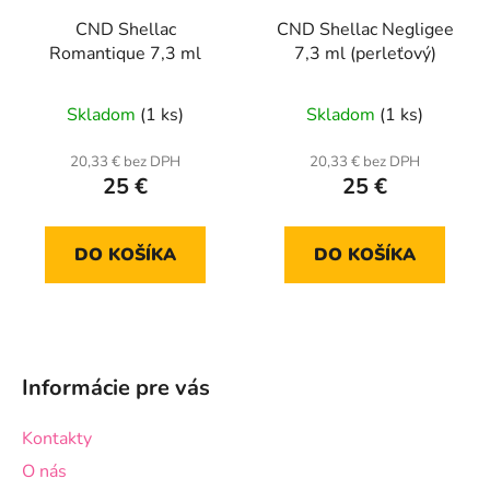
CND Shellac
CND Shellac Negligee
Romantique 7,3 ml
7,3 ml (perleťový)
Skladom
(1 ks)
Skladom
(1 ks)
20,33 € bez DPH
20,33 € bez DPH
25 €
25 €
DO KOŠÍKA
DO KOŠÍKA
Z
á
Informácie pre vás
p
ä
Kontakty
t
O nás
i