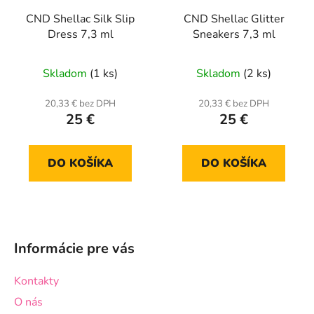
CND Shellac Silk Slip
CND Shellac Glitter
Dress 7,3 ml
Sneakers 7,3 ml
Skladom
(1 ks)
Skladom
(2 ks)
20,33 € bez DPH
20,33 € bez DPH
25 €
25 €
DO KOŠÍKA
DO KOŠÍKA
Z
á
Informácie pre vás
p
ä
Kontakty
t
O nás
i