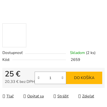
Dostupnosť
Skladom
(2 ks)
Kód:
2659
25 €
DO KOŠÍKA
20,33 € bez DPH
Jednotková cena:
Tlač
Opýtať sa
Strážiť
Zdieľať