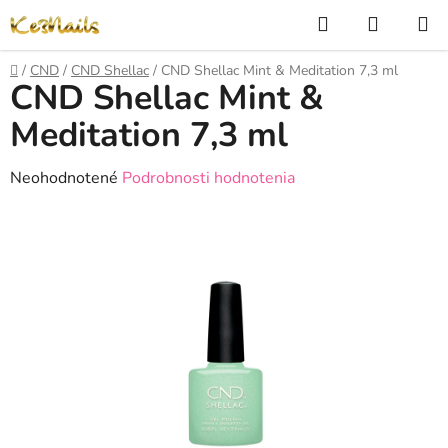
Prejsť
Hľadať
NÁKUP
na
KOŠÍK
obsah
Domov
/
CND
/
CND Shellac
/
CND Shellac Mint & Meditation 7,3 ml
CND Shellac Mint &
Meditation 7,3 ml
Priemerné
Neohodnotené
Podrobnosti hodnotenia
hodnotenie
produktu
je
0,0
z
5
hviezdičiek.