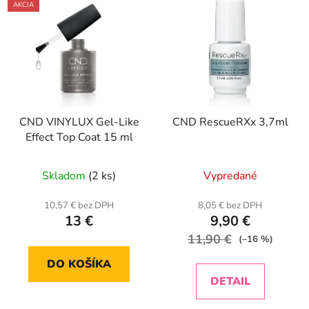
AKCIA
CND VINYLUX Gel-Like
CND RescueRXx 3,7ml
Effect Top Coat 15 ml
Priemerné
Skladom
(2 ks)
Vypredané
hodnotenie
produktu
10,57 € bez DPH
8,05 € bez DPH
13 €
9,90 €
je
11,90 €
5,0
(–16 %)
z
DO KOŠÍKA
5
DETAIL
hviezdičiek.