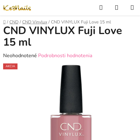
Prejsť
Hľadať
NÁKUP
na
KOŠÍK
obsah
Domov
/
CND
/
CND Vinylux
/
CND VINYLUX Fuji Love 15 ml
CND VINYLUX Fuji Love
15 ml
Priemerné
Neohodnotené
Podrobnosti hodnotenia
hodnotenie
AKCIA
produktu
je
0,0
z
5
hviezdičiek.