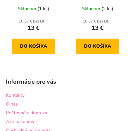
Skladom
(1 ks)
Skladom
(2 ks)
10,57 € bez DPH
10,57 € bez DPH
13 €
13 €
DO KOŠÍKA
DO KOŠÍKA
Z
á
Informácie pre vás
p
ä
Kontakty
t
O nás
i
Poštovné a doprava
e
Ako nakupovať
Obchodné podmienky