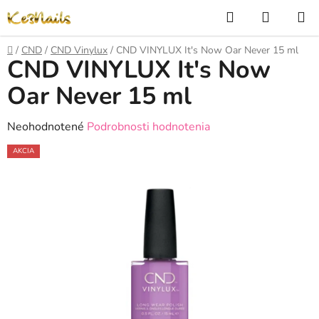
Prejsť
Hľadať
NÁKUP
na
KOŠÍK
obsah
Domov
/
CND
/
CND Vinylux
/
CND VINYLUX It's Now Oar Never 15 ml
CND VINYLUX It's Now
Oar Never 15 ml
Priemerné
Neohodnotené
Podrobnosti hodnotenia
hodnotenie
AKCIA
produktu
je
0,0
z
5
hviezdičiek.