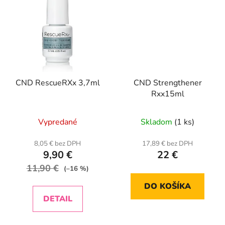
CND RescueRXx 3,7ml
CND Strengthener
Rxx15ml
Priemerné
Vypredané
Skladom
(1 ks)
hodnotenie
produktu
8,05 € bez DPH
17,89 € bez DPH
9,90 €
22 €
je
11,90 €
5,0
(–16 %)
z
DO KOŠÍKA
5
DETAIL
hviezdičiek.