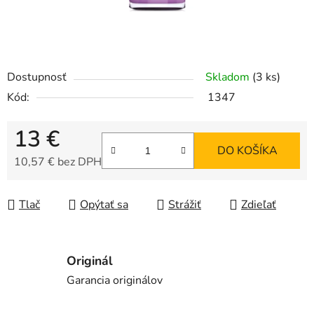
Dostupnosť
Skladom
(3 ks)
Kód:
1347
13 €
DO KOŠÍKA
10,57 € bez DPH
Jednotková cena:
Tlač
Opýtať sa
Strážiť
Zdieľať
Originál
Garancia originálov