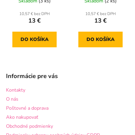
Skladom
(3 ks)
Skladom
(2 ks)
10,57 € bez DPH
10,57 € bez DPH
13 €
13 €
DO KOŠÍKA
DO KOŠÍKA
Z
á
Informácie pre vás
p
ä
Kontakty
t
O nás
i
Poštovné a doprava
e
Ako nakupovať
Obchodné podmienky