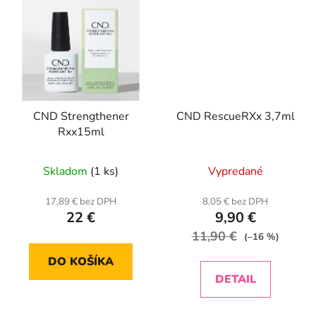
CND Strengthener
CND RescueRXx 3,7ml
Rxx15ml
Priemerné
Skladom
(1 ks)
Vypredané
hodnotenie
produktu
17,89 € bez DPH
8,05 € bez DPH
22 €
9,90 €
je
11,90 €
5,0
(–16 %)
z
DO KOŠÍKA
5
DETAIL
hviezdičiek.