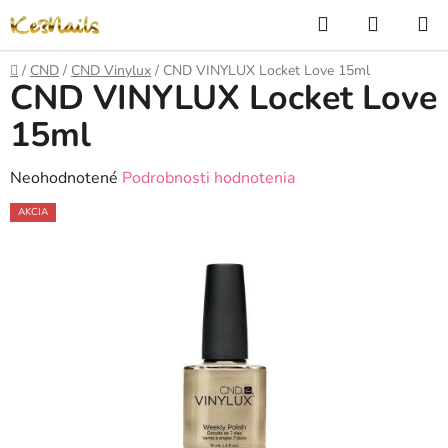
Prejsť
Hľadať
NÁKUP
na
KOŠÍK
obsah
Domov
/
CND
/
CND Vinylux
/
CND VINYLUX Locket Love 15ml
CND VINYLUX Locket Love
15ml
Priemerné
Neohodnotené
Podrobnosti hodnotenia
hodnotenie
AKCIA
produktu
je
0,0
z
5
hviezdičiek.