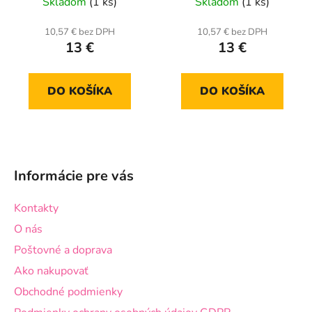
Skladom
(1 ks)
Skladom
(1 ks)
10,57 € bez DPH
10,57 € bez DPH
13 €
13 €
DO KOŠÍKA
DO KOŠÍKA
Z
á
Informácie pre vás
p
ä
Kontakty
t
O nás
i
Poštovné a doprava
e
Ako nakupovať
Obchodné podmienky