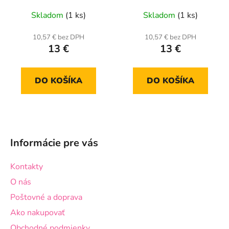
Skladom
(1 ks)
Skladom
(1 ks)
10,57 € bez DPH
10,57 € bez DPH
13 €
13 €
DO KOŠÍKA
DO KOŠÍKA
Z
á
Informácie pre vás
p
ä
Kontakty
t
O nás
i
Poštovné a doprava
e
Ako nakupovať
Obchodné podmienky