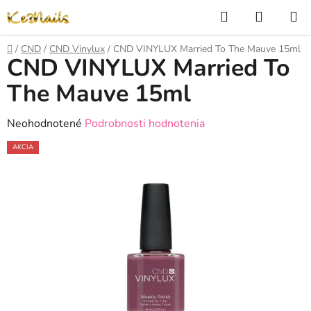
Prejsť
Hľadať
NÁKUP
na
KOŠÍK
obsah
Domov
/
CND
/
CND Vinylux
/
CND VINYLUX Married To The Mauve 15ml
CND VINYLUX Married To
The Mauve 15ml
Priemerné
Neohodnotené
Podrobnosti hodnotenia
hodnotenie
AKCIA
produktu
je
0,0
z
5
hviezdičiek.