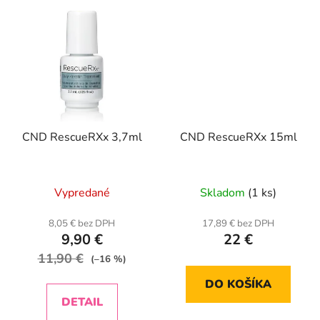
CND RescueRXx 3,7ml
CND RescueRXx 15ml
Priemerné
Vypredané
Skladom
(1 ks)
hodnotenie
produktu
8,05 € bez DPH
17,89 € bez DPH
9,90 €
22 €
je
11,90 €
5,0
(–16 %)
z
DO KOŠÍKA
5
DETAIL
hviezdičiek.