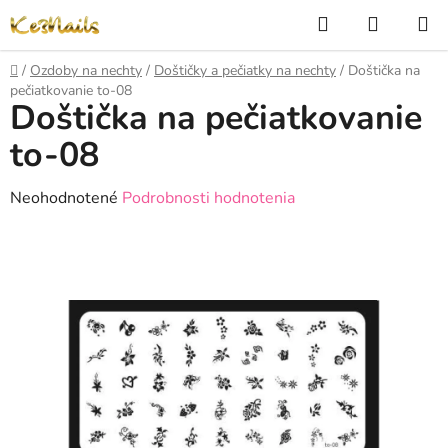
Prejsť
Hľadať
NÁKUP
na
KOŠÍK
obsah
Domov
/
Ozdoby na nechty
/
Doštičky a pečiatky na nechty
/
Doštička na
pečiatkovanie to-08
Doštička na pečiatkovanie
to-08
Priemerné
Neohodnotené
Podrobnosti hodnotenia
hodnotenie
produktu
je
0,0
z
5
hviezdičiek.