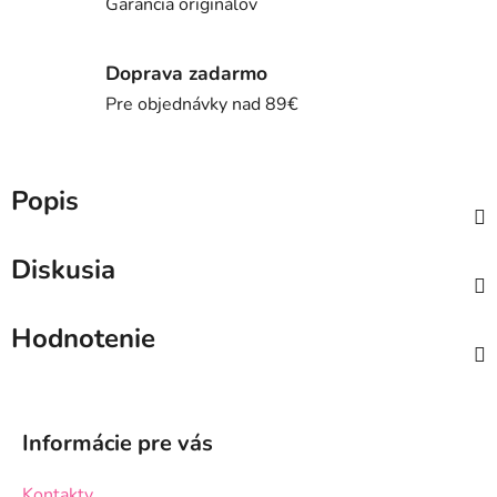
Garancia originálov
Doprava zadarmo
Pre objednávky nad 89€
Popis
Diskusia
Hodnotenie
Z
á
Informácie pre vás
p
ä
Kontakty