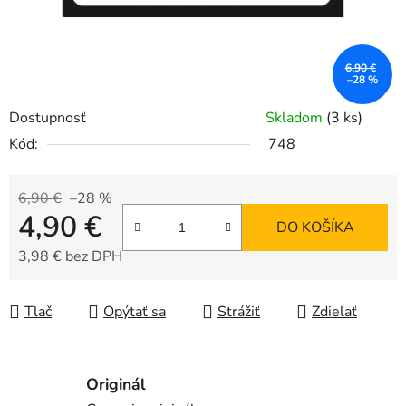
6,90 €
–28 %
Dostupnosť
Skladom
(3 ks)
Kód:
748
6,90 €
–28 %
4,90 €
DO KOŠÍKA
3,98 € bez DPH
Jednotková cena:
Tlač
Opýtať sa
Strážiť
Zdieľať
Originál