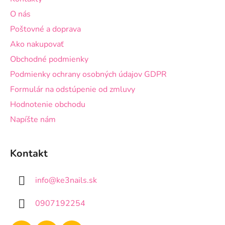
t
O nás
i
Poštovné a doprava
e
Ako nakupovať
Obchodné podmienky
Podmienky ochrany osobných údajov GDPR
Formulár na odstúpenie od zmluvy
Hodnotenie obchodu
Napíšte nám
Kontakt
info
@
ke3nails.sk
0907192254