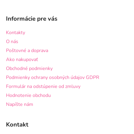
Z
á
Informácie pre vás
p
ä
Kontakty
t
O nás
i
Poštovné a doprava
e
Ako nakupovať
Obchodné podmienky
Podmienky ochrany osobných údajov GDPR
Formulár na odstúpenie od zmluvy
Hodnotenie obchodu
Napíšte nám
Kontakt