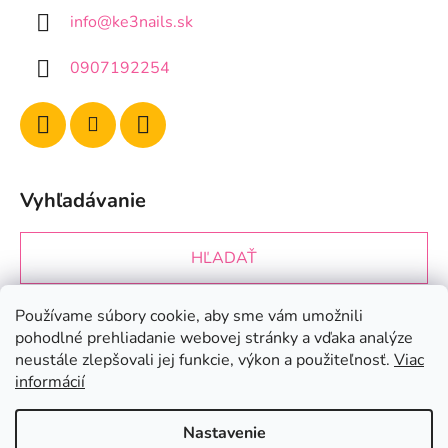
info
@
ke3nails.sk
0907192254
Vyhľadávanie
HĽADAŤ
Používame súbory cookie, aby sme vám umožnili
Prijímame online platby
pohodlné prehliadanie webovej stránky a vďaka analýze
neustále zlepšovali jej funkcie, výkon a použiteľnosť.
Viac
informácií
Nastavenie