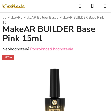
Prejsť
Hľadať
NÁKUP
na
KOŠÍK
obsah
Domov
/
MakeAR
/
MakeAR Builder Base
/
MakeAR BUILDER Base Pink
15ml
MakeAR BUILDER Base
Pink 15ml
Priemerné
Neohodnotené
Podrobnosti hodnotenia
hodnotenie
AKCIA
produktu
je
0,0
z
5
hviezdičiek.