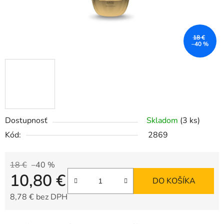
18 €
–40 %
Dostupnosť
Skladom
(3 ks)
Kód:
2869
18 €
–40 %
10,80 €
DO KOŠÍKA
8,78 € bez DPH
Jednotková cena: