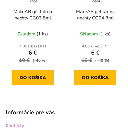
MakeAR gél lak na
MakeAR gél lak na
nechty CG03 8ml
nechty CG04 8ml
Skladom
(1 ks)
Skladom
(1 ks)
4,88 € bez DPH
4,88 € bez DPH
6 €
6 €
10 €
10 €
(–40 %)
(–40 %)
DO KOŠÍKA
DO KOŠÍKA
Z
á
Informácie pre vás
p
ä
Kontakty