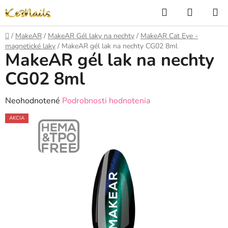
Prejsť
Hľadať
NÁKUP
na
KOŠÍK
obsah
Domov
/
MakeAR
/
MakeAR Gél laky na nechty
/
MakeAR Cat Eye -
magnetické laky
/
MakeAR gél lak na nechty CG02 8ml
MakeAR gél lak na nechty
CG02 8ml
Priemerné
Neohodnotené
Podrobnosti hodnotenia
hodnotenie
AKCIA
produktu
je
0,0
z
5
hviezdičiek.