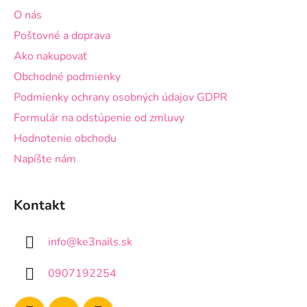
t
O nás
i
Poštovné a doprava
e
Ako nakupovať
Obchodné podmienky
Podmienky ochrany osobných údajov GDPR
Formulár na odstúpenie od zmluvy
Hodnotenie obchodu
Napíšte nám
Kontakt
info
@
ke3nails.sk
0907192254