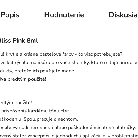
Popis
Hodnotenie
Diskusia
iss Pink 8ml
lé krytie a krásne pastelové farby - čo viac potrebujete?
ískať rýchlu manikúru pre vaše klientky, ktoré milujú prirodz
odukty, pretože ich použijete menej.
dva predtým použité!
edtým použité!
 prispôsobia každému tónu pleti.
oškodeniu: Spolupracuje s nechtom.
onale vyhladí nerovnosti alebo poškodené nechtové platničky.
vaný štetec zabezpečuje jednoduchú aplikáciu aj v problematick