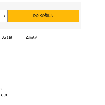
DO KOŠÍKA
Strážiť
Zdieľať
o
d 89€