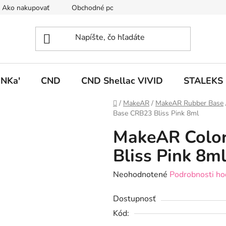
Ako nakupovať
Obchodné podmienky
Podmienky ochrany
NKa'
CND
CND Shellac VIVID
STALEKS
Domov
/
MakeAR
/
MakeAR Rubber Base
Base CRB23 Bliss Pink 8ml
MakeAR Color
Bliss Pink 8m
Priemerné
Neohodnotené
Podrobnosti ho
hodnotenie
Dostupnosť
produktu
Kód:
je