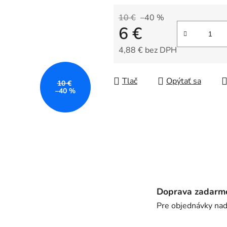
0,0
z
10 €
–40 %
6 €
5
hviezdičiek.
4,88 € bez DPH
Jednotková cena:
Tlač
Opýtať sa
10 €
–40 %
Doprava zadarm
Pre objednávky na