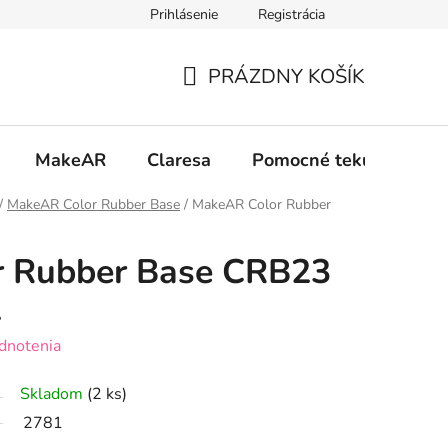
Prihlásenie
Registrácia
 osobných údajov GDPR
Formulár na odstúpenie od zmluvy
PRÁZDNY KOŠÍK
NÁKUPNÝ
KOŠÍK
MakeAR
Claresa
Pomocné tekutiny
/
MakeAR Color Rubber Base
/
MakeAR Color Rubber
 Rubber Base CRB23
l
dnotenia
Skladom
(2 ks)
2781