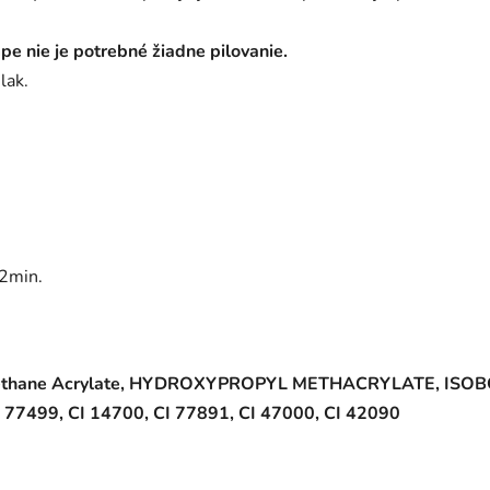
mpe nie je potrebné žiadne pilovanie.
lak.
2min.
ic Urethane Acrylate, HYDROXYPROPYL METHACRYLATE, IS
99, CI 14700, CI 77891, CI 47000, CI 42090