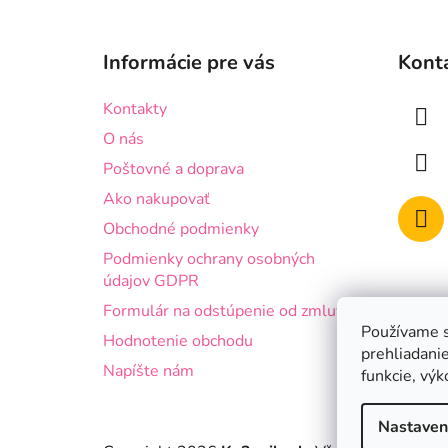
Z
á
Informácie pre vás
Kont
p
ä
Kontakty
t
O nás
i
Poštovné a doprava
e
Ako nakupovať
Obchodné podmienky
Podmienky ochrany osobných
údajov GDPR
Formulár na odstúpenie od zmluvy
Používame s
Hodnotenie obchodu
prehliadanie
Napíšte nám
funkcie, výk
Nastaven