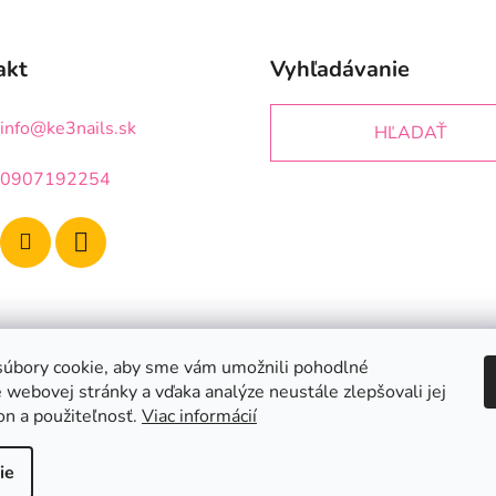
akt
Vyhľadávanie
info
@
ke3nails.sk
HĽADAŤ
0907192254
úbory cookie, aby sme vám umožnili pohodlné
 webovej stránky a vďaka analýze neustále zlepšovali jej
on a použiteľnosť.
Viac informácií
ie