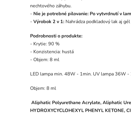
nechtového záhybu.
-
Nie je potrebné pilovanie: Po vytvrdnutí v la
-
Výrobok 2 v 1:
Nahrádza podkladový lak aj gél 
Podrobnosti o produkte:
- Krytie: 90 %
- Konzistencia: hustá
- Objem: 8 ml
LED lampa min. 48W - 1min. UV lampa 36W - 
Objem: 8 ml
Aliphatic Polyurethane Acrylate, Aliphat
HYDROXYCYCLOHEXYL PHENYL KETONE, CI 774