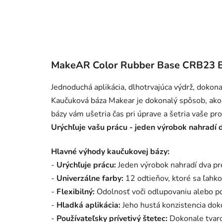
MakeAR Color Rubber Base CRB23 Bl
Jednoduchá aplikácia, dlhotrvajúca výdrž, dokona
Kaučuková báza Makear je dokonalý spôsob, ako z
bázy vám ušetria čas pri úprave a šetria vaše pr
Urýchľuje vašu prácu - jeden výrobok nahradí 
Hlavné výhody kaučukovej bázy:
-
Urýchľuje prácu:
Jeden výrobok nahradí dva pr
-
Univerzálne farby:
12 odtieňov, ktoré sa ľahko
-
Flexibilný:
Odolnosť voči odlupovaniu alebo p
-
Hladká aplikácia:
Jeho hustá konzistencia dok
-
Používateľsky prívetivý štetec:
Dokonale tvaro