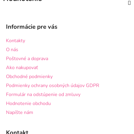
Z
á
Informácie pre vás
p
ä
Kontakty
t
O nás
i
Poštovné a doprava
e
Ako nakupovať
Obchodné podmienky
Podmienky ochrany osobných údajov GDPR
Formulár na odstúpenie od zmluvy
Hodnotenie obchodu
Napíšte nám
Kontakt