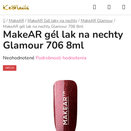
Prejsť
Hľadať
NÁKUP
na
KOŠÍK
obsah
Domov
/
MakeAR
/
MakeAR Gél laky na nechty
/
MakeAR Glamour
/
MakeAR gél lak na nechty Glamour 706 8ml
MakeAR gél lak na nechty
Glamour 706 8ml
Priemerné
Neohodnotené
Podrobnosti hodnotenia
hodnotenie
AKCIA
produktu
je
0,0
z
5
hviezdičiek.