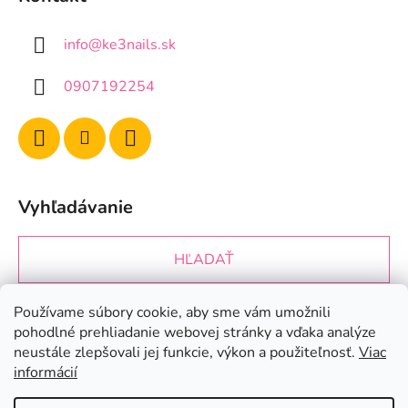
info
@
ke3nails.sk
0907192254
Vyhľadávanie
HĽADAŤ
Používame súbory cookie, aby sme vám umožnili
Prijímame online platby
pohodlné prehliadanie webovej stránky a vďaka analýze
neustále zlepšovali jej funkcie, výkon a použiteľnosť.
Viac
informácií