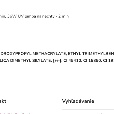
in, 36W UV lampa na nechty - 2 min
HYDROXYPROPYL METHACRYLATE, ETHYL TRIMETHYLBE
IMETHYL SILYLATE, [+/-]: CI 45410, CI 15850, CI 19140
akt
Vyhľadávanie