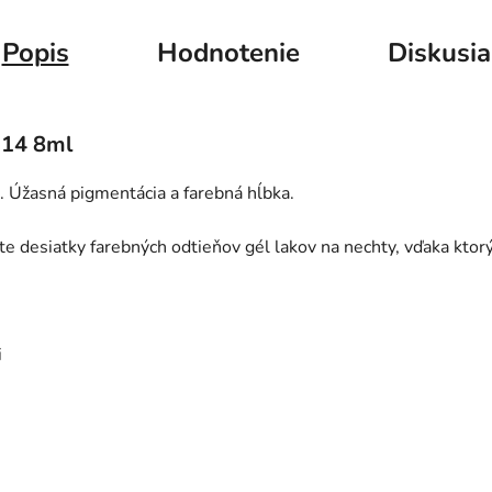
Popis
Hodnotenie
Diskusia
714 8ml
 Úžasná pigmentácia a farebná hĺbka.
e desiatky farebných odtieňov gél lakov na nechty, vďaka ktor
i