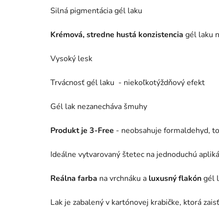
Silná pigmentácia gél laku
Krémová, stredne hustá konzistencia
gél laku 
Vysoký lesk
Trvácnosť gél laku - niekoľkotýždňový efekt
Gél lak nezanecháva šmuhy
Produkt je 3-Free
- neobsahuje formaldehyd, t
Ideálne vytvarovaný štetec na jednoduchú apliká
Reálna farba
na vrchnáku a
luxusný flakón
gél 
Lak je zabalený v kartónovej krabičke, ktorá zais