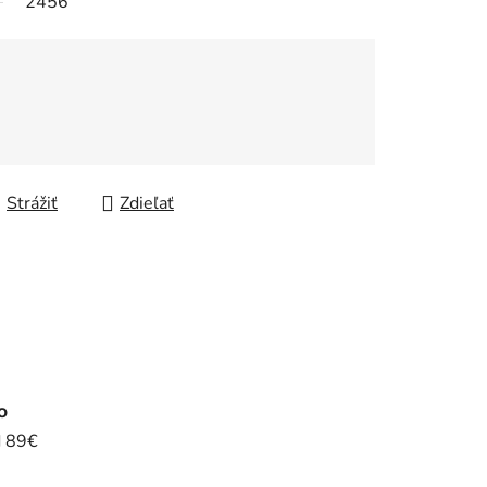
2456
Strážiť
Zdieľať
o
d 89€