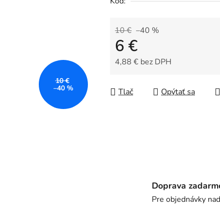
Kód:
0,0
z
5
10 €
–40 %
6 €
hviezdičiek.
4,88 € bez DPH
Jednotková cena:
10 €
–40 %
Tlač
Opýtať sa
Doprava zadarm
Pre objednávky na