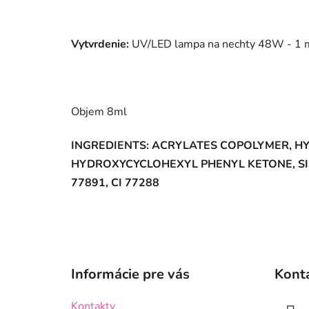
Vytvrdenie:
UV/LED lampa na nechty 48W - 1 m
Objem 8ml
INGREDIENTS: ACRYLATES COPOLYMER, 
HYDROXYCYCLOHEXYL PHENYL KETONE, SILICA D
77891, CI 77288
Z
á
Informácie pre vás
Kont
p
ä
Kontakty