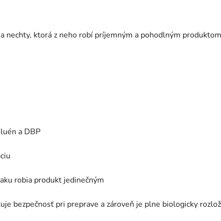
na nechty, ktorá z neho robí príjemným a pohodlným produkto
oluén a DBP
ciu
laku robia produkt jedinečným
ťuje bezpečnosť pri preprave a zároveň je plne biologicky rozlož