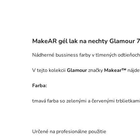
MakeAR gél lak na nechty Glamour 
Nádherné bussiness farby v tlmených odtieňoch.
V tejto kolekcii
Glamour
značky
Makear™
nájdet
Farba:
tmavá farba so zelenými a červenými trblietkam
Určené na profesionálne použitie