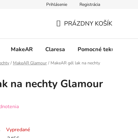
Prihlásenie
Registrácia
 osobných údajov GDPR
Formulár na odstúpenie od zmluvy
PRÁZDNY KOŠÍK
NÁKUPNÝ
KOŠÍK
MakeAR
Claresa
Pomocné tekutiny
echty
/
MakeAR Glamour
/
MakeAR gél lak na nechty
ak na nechty Glamour
dnotenia
Vypredané