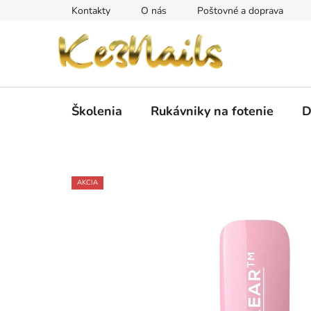
Prejsť
Kontakty
O nás
Poštovné a doprava
na
obsah
Školenia
Rukávniky na fotenie
D
AKCIA