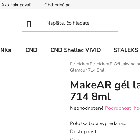
Ako nakupovať
Obchodné podmienky
Podmienky ochrany
NKa'
CND
CND Shellac VIVID
STALEKS
Domov
/
MakeAR
/
MakeAR Gél laky na n
Glamour 714 8ml
MakeAR gél l
714 8ml
Priemerné
Neohodnotené
Podrobnosti ho
hodnotenie
Položka bola vypredaná…
produktu
Dostupnosť
je