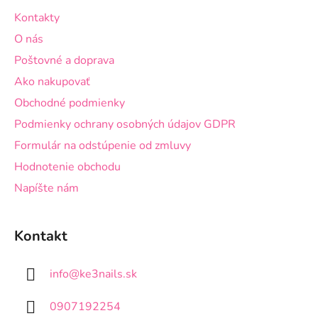
ä
Kontakty
t
O nás
i
Poštovné a doprava
e
Ako nakupovať
Obchodné podmienky
Podmienky ochrany osobných údajov GDPR
Formulár na odstúpenie od zmluvy
Hodnotenie obchodu
Napíšte nám
Kontakt
info
@
ke3nails.sk
0907192254