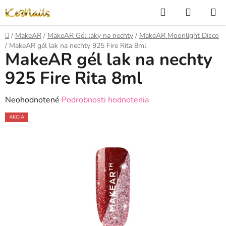
Prejsť
Hľadať
NÁKUP
na
KOŠÍK
obsah
Domov
/
MakeAR
/
MakeAR Gél laky na nechty
/
MakeAR Moonlight Disco
/
MakeAR gél lak na nechty 925 Fire Rita 8ml
MakeAR gél lak na nechty
925 Fire Rita 8ml
Priemerné
Neohodnotené
Podrobnosti hodnotenia
hodnotenie
AKCIA
produktu
je
0,0
z
5
hviezdičiek.