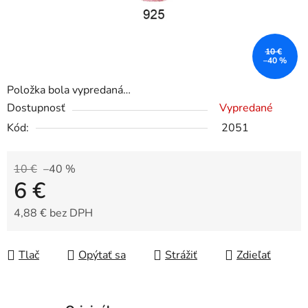
10 €
–40 %
Položka bola vypredaná…
Dostupnosť
Vypredané
Kód:
2051
10 €
–40 %
6 €
4,88 € bez DPH
Jednotková cena:
Tlač
Opýtať sa
Strážiť
Zdieľať