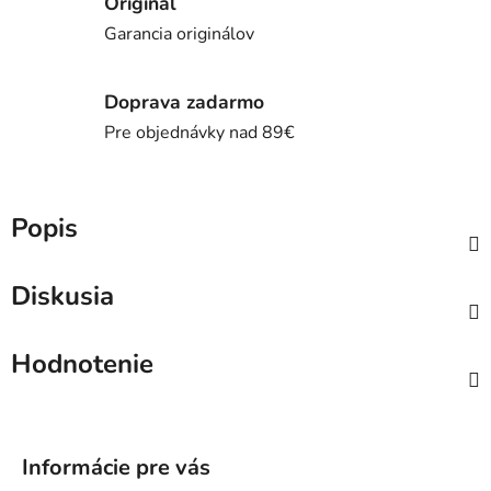
Originál
Garancia originálov
Doprava zadarmo
Pre objednávky nad 89€
Popis
Diskusia
Hodnotenie
Z
á
Informácie pre vás
p