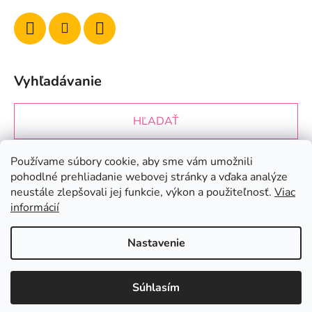
Vyhľadávanie
HĽADAŤ
Používame súbory cookie, aby sme vám umožnili
Prijímame online platby
pohodlné prehliadanie webovej stránky a vďaka analýze
neustále zlepšovali jej funkcie, výkon a použiteľnosť.
Viac
informácií
Nastavenie
Vytvoril Shoptet
&
Súhlasím
Copyright 2026
Ke3nails.sk
. Všetky práva vyhradené.
Upraviť nastavenie cookies