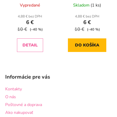
Vypredané
Skladom
(1 ks)
4,88 € bez DPH
4,88 € bez DPH
6 €
6 €
10 €
10 €
(–40 %)
(–40 %)
DETAIL
DO KOŠÍKA
Z
á
Informácie pre vás
p
ä
Kontakty
t
O nás
i
Poštovné a doprava
e
Ako nakupovať