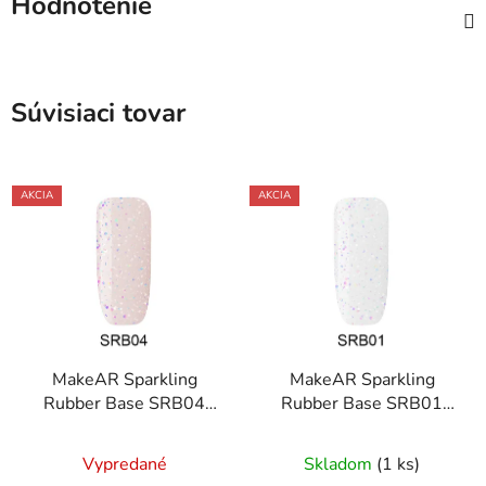
Hodnotenie
Súvisiaci tovar
AKCIA
AKCIA
MakeAR Sparkling
MakeAR Sparkling
Rubber Base SRB04
Rubber Base SRB01
Sagitta 8ml
Lyra 8ml
Vypredané
Skladom
(1 ks)