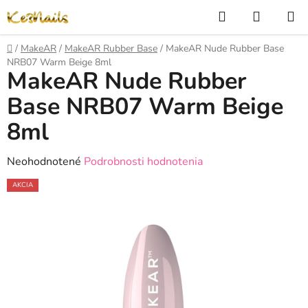
Prejsť
Hľadať
NÁKUP
na
KOŠÍK
obsah
Domov
/
MakeAR
/
MakeAR Rubber Base
/
MakeAR Nude Rubber Base
NRB07 Warm Beige 8ml
MakeAR Nude Rubber
Base NRB07 Warm Beige
8ml
Priemerné
Neohodnotené
Podrobnosti hodnotenia
hodnotenie
AKCIA
produktu
je
0,0
z
5
hviezdičiek.