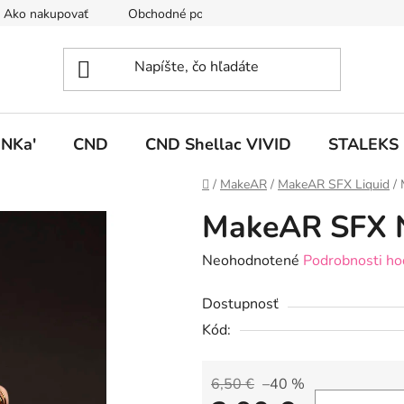
Ako nakupovať
Obchodné podmienky
Podmienky ochrany
NKa'
CND
CND Shellac VIVID
STALEKS
Domov
/
MakeAR
/
MakeAR SFX Liquid
/
MakeAR SFX N
Priemerné
Neohodnotené
Podrobnosti ho
hodnotenie
Dostupnosť
produktu
Kód:
je
0,0
z
6,50 €
–40 %