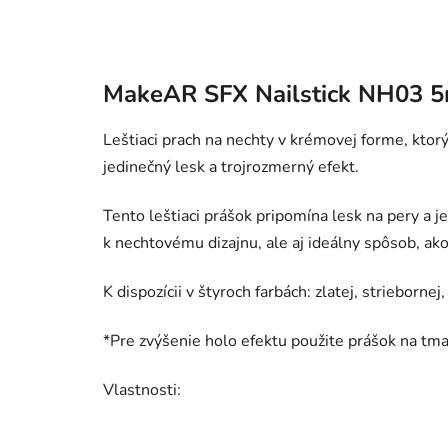
MakeAR SFX Nailstick NH03 5
Leštiaci prach na nechty v krémovej forme, kto
jedinečný lesk a trojrozmerný efekt.
Tento leštiaci prášok pripomína lesk na pery a j
k nechtovému dizajnu, ale aj ideálny spôsob, ako
K dispozícii v štyroch farbách: zlatej, striebornej,
*Pre zvýšenie holo efektu použite prášok na tma
Vlastnosti: