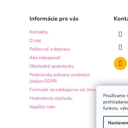
Z
á
Informácie pre vás
Kont
p
ä
Kontakty
t
O nás
i
Poštovné a doprava
e
Ako nakupovať
Obchodné podmienky
Podmienky ochrany osobných
údajov GDPR
Formulár na odstúpenie od zmluvy
Používame s
Hodnotenie obchodu
prehliadanie
Napíšte nám
funkcie, výk
Nastaven