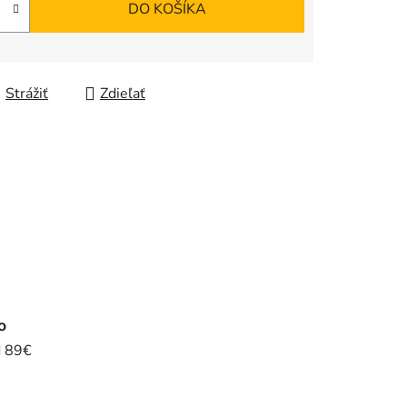
DO KOŠÍKA
Strážiť
Zdieľať
o
d 89€