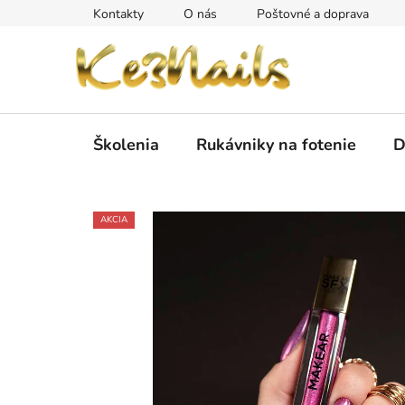
Prejsť
Kontakty
O nás
Poštovné a doprava
na
obsah
Školenia
Rukávniky na fotenie
D
AKCIA