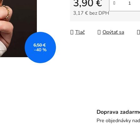
3,90 €
5
hviezdičiek.
3,17 € bez DPH
Jednotková cena:
Tlač
Opýtať sa
6,50 €
–40 %
Doprava zadarm
Pre objednávky na