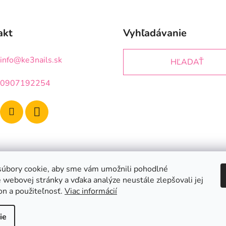
akt
Vyhľadávanie
info
@
ke3nails.sk
HĽADAŤ
0907192254
úbory cookie, aby sme vám umožnili pohodlné
 webovej stránky a vďaka analýze neustále zlepšovali jej
on a použiteľnosť.
Viac informácií
ie