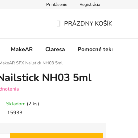
Prihlásenie
Registrácia
 osobných údajov GDPR
Formulár na odstúpenie od zmluvy
PRÁZDNY KOŠÍK
NÁKUPNÝ
KOŠÍK
MakeAR
Claresa
Pomocné tekutiny
MakeAR SFX Nailstick NH03 5ml
ailstick NH03 5ml
dnotenia
Skladom
(2 ks)
15933