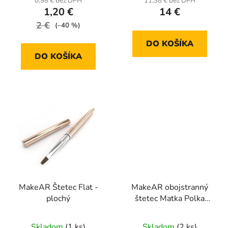
0,98 € bez DPH
11,38 € bez DPH
1,20 €
14 €
2 €
(–40 %)
DO KOŠÍKA
DO KOŠÍKA
MakeAR Štetec Flat -
MakeAR obojstranný
plochý
štetec Matka Polka
Hybridowa
Skladom
(1 ks)
Skladom
(2 ks)