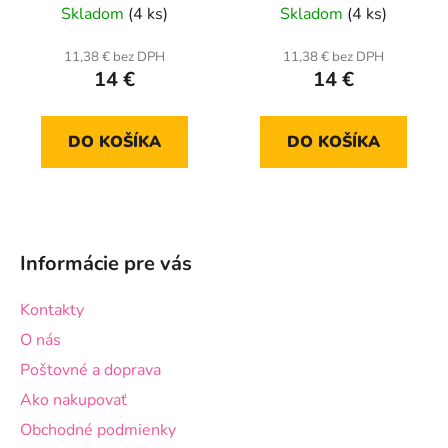
Skladom
(4 ks)
Skladom
(4 ks)
11,38 € bez DPH
11,38 € bez DPH
14 €
14 €
DO KOŠÍKA
DO KOŠÍKA
Z
á
Informácie pre vás
p
ä
Kontakty
t
O nás
i
Poštovné a doprava
e
Ako nakupovať
Obchodné podmienky