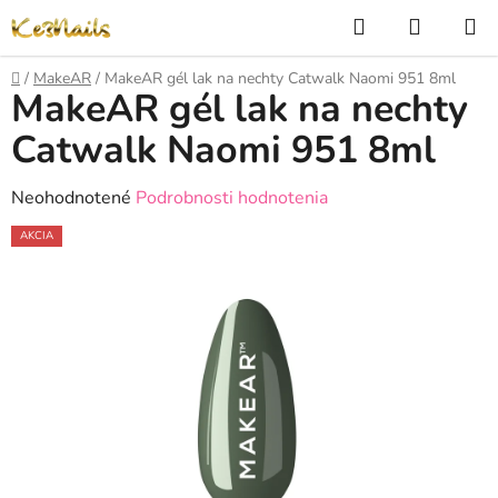
Prejsť
Hľadať
NÁKUP
na
KOŠÍK
obsah
Domov
/
MakeAR
/
MakeAR gél lak na nechty Catwalk Naomi 951 8ml
MakeAR gél lak na nechty
Catwalk Naomi 951 8ml
Priemerné
Neohodnotené
Podrobnosti hodnotenia
hodnotenie
AKCIA
produktu
je
0,0
z
5
hviezdičiek.