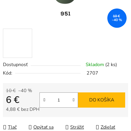
10 €
–40 %
Dostupnosť
Skladom
(2 ks)
Kód:
2707
10 €
–40 %
6 €
DO KOŠÍKA
4,88 € bez DPH
Jednotková cena:
Tlač
Opýtať sa
Strážiť
Zdieľať