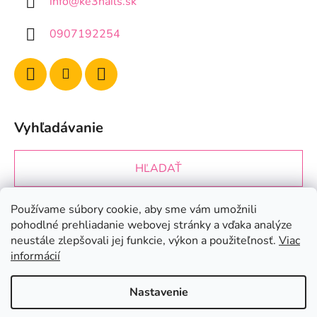
info
@
ke3nails.sk
0907192254
Vyhľadávanie
HĽADAŤ
Používame súbory cookie, aby sme vám umožnili
Prijímame online platby
pohodlné prehliadanie webovej stránky a vďaka analýze
neustále zlepšovali jej funkcie, výkon a použiteľnosť.
Viac
informácií
Nastavenie