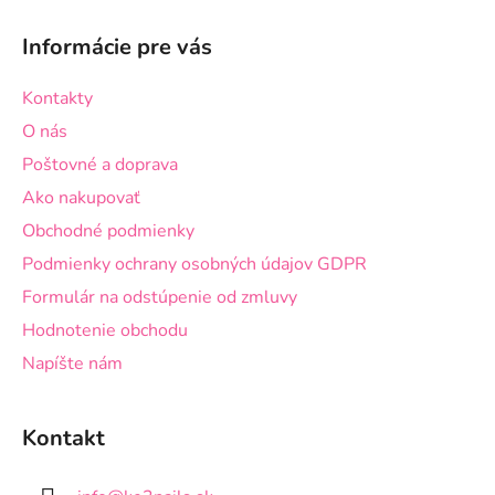
Z
á
Informácie pre vás
p
ä
Kontakty
t
O nás
i
Poštovné a doprava
e
Ako nakupovať
Obchodné podmienky
Podmienky ochrany osobných údajov GDPR
Formulár na odstúpenie od zmluvy
Hodnotenie obchodu
Napíšte nám
Kontakt