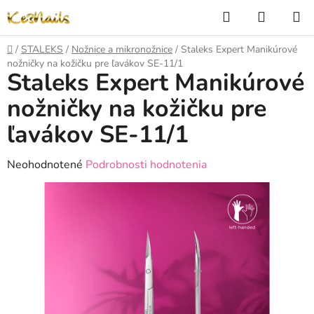
Prejsť
Hľadať
NÁKUP
na
KOŠÍK
obsah
Domov
/
STALEKS
/
Nožnice a mikronožnice
/
Staleks Expert Manikúrové
nožničky na kožičku pre ľavákov SE-11/1
Staleks Expert Manikúrové
nožničky na kožičku pre
ľavákov SE-11/1
Priemerné
Neohodnotené
Podrobnosti hodnotenia
hodnotenie
produktu
je
0,0
z
5
hviezdičiek.