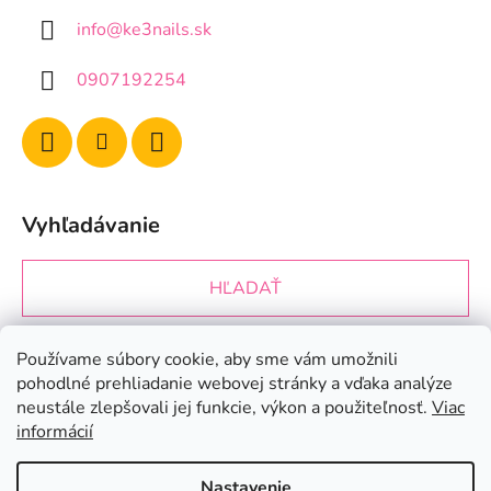
info
@
ke3nails.sk
0907192254
Vyhľadávanie
HĽADAŤ
Používame súbory cookie, aby sme vám umožnili
Prijímame online platby
pohodlné prehliadanie webovej stránky a vďaka analýze
neustále zlepšovali jej funkcie, výkon a použiteľnosť.
Viac
informácií
Nastavenie