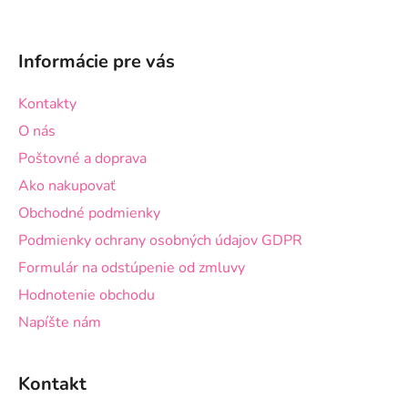
Z
á
Informácie pre vás
p
ä
Kontakty
t
O nás
i
Poštovné a doprava
e
Ako nakupovať
Obchodné podmienky
Podmienky ochrany osobných údajov GDPR
Formulár na odstúpenie od zmluvy
Hodnotenie obchodu
Napíšte nám
Kontakt