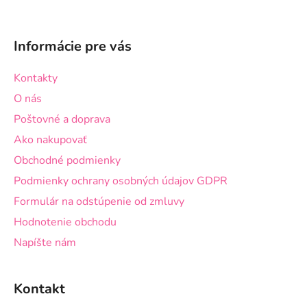
Z
á
Informácie pre vás
p
ä
Kontakty
t
O nás
i
Poštovné a doprava
e
Ako nakupovať
Obchodné podmienky
Podmienky ochrany osobných údajov GDPR
Formulár na odstúpenie od zmluvy
Hodnotenie obchodu
Napíšte nám
Kontakt