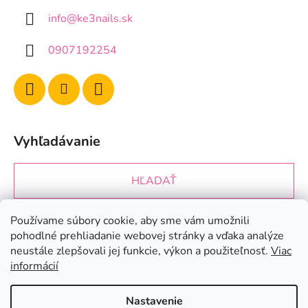
info
@
ke3nails.sk
0907192254
Vyhľadávanie
HĽADAŤ
Používame súbory cookie, aby sme vám umožnili
Prijímame online platby
pohodlné prehliadanie webovej stránky a vďaka analýze
neustále zlepšovali jej funkcie, výkon a použiteľnosť.
Viac
informácií
Nastavenie