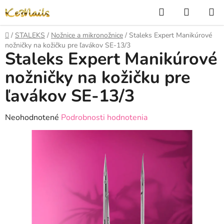
Prejsť
Hľadať
NÁKUP
na
KOŠÍK
obsah
Domov
/
STALEKS
/
Nožnice a mikronožnice
/
Staleks Expert Manikúrové
nožničky na kožičku pre ľavákov SE-13/3
Staleks Expert Manikúrové
nožničky na kožičku pre
ľavákov SE-13/3
Priemerné
Neohodnotené
Podrobnosti hodnotenia
hodnotenie
produktu
je
0,0
z
5
hviezdičiek.