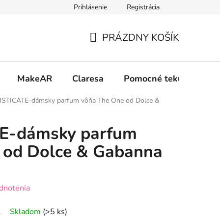
Prihlásenie
Registrácia
 osobných údajov GDPR
Formulár na odstúpenie od zmluvy
PRÁZDNY KOŠÍK
NÁKUPNÝ
KOŠÍK
MakeAR
Claresa
Pomocné tekutiny
STICATE-dámsky parfum vôňa The One od Dolce &
E-dámsky parfum
 od Dolce & Gabanna
dnotenia
Skladom
(>5 ks)