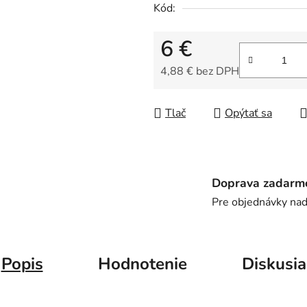
Kód:
je
0,0
6 €
z
5
4,88 € bez DPH
hviezdičiek.
Jednotková cena:
Tlač
Opýtať sa
Doprava zadarm
Pre objednávky na
Popis
Hodnotenie
Diskusia