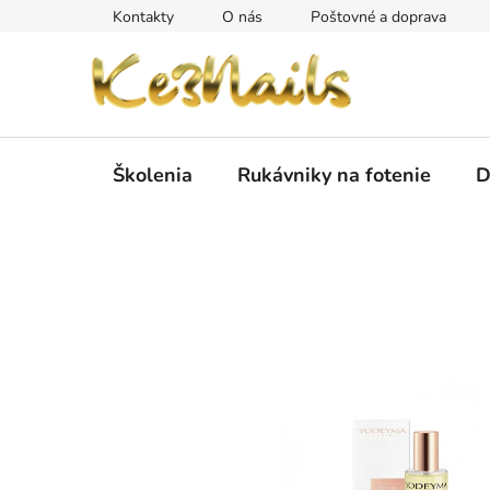
Prejsť
Kontakty
O nás
Poštovné a doprava
na
obsah
Školenia
Rukávniky na fotenie
D