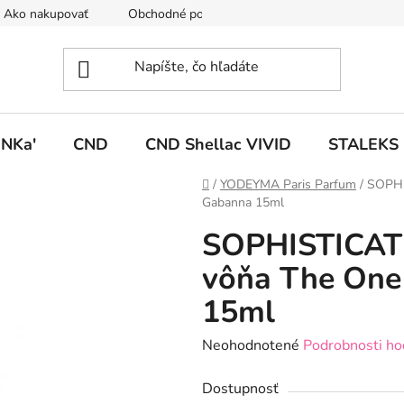
Ako nakupovať
Obchodné podmienky
Podmienky ochrany
NKa'
CND
CND Shellac VIVID
STALEKS
Domov
/
YODEYMA Paris Parfum
/
SOPHI
Gabanna 15ml
SOPHISTICAT
vôňa The One
15ml
Priemerné
Neohodnotené
Podrobnosti ho
hodnotenie
Dostupnosť
produktu