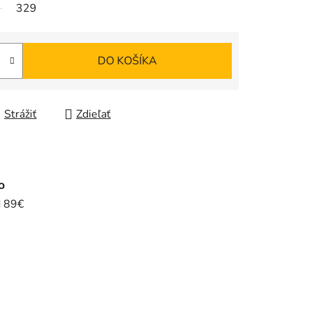
329
DO KOŠÍKA
Strážiť
Zdieľať
o
d 89€